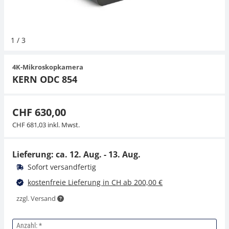
Hängewaagen
Organwaagen
Waagen inkl. Software
Zug- und Druck-Kraftmesszellen
Videomikroskope
Expertenanwendungen
Zucker
Newton-Gewichte
Schallpegelmessgerät
1
/
3
Kranwaagen
Zubehör
Zugvorrichtungen
Externe Beleuchtungseinheiten
Universelle Anwendungen
Farbmessung
4K-Mikroskopkamera
Tischwaagen
Mikroskopkameras
Zubehör
KERN ODC 854
Zubehör
CHF 630,00
CHF 681,03 inkl. Mwst.
Lieferung: ca.
12. Aug. - 13. Aug.
Sofort versandfertig
kostenfreie Lieferung in CH ab 200,00 €
zzgl. Versand
Anzahl: