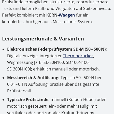
Prüfstände ermöglichen strukturierte, reproduzierbare
Tests und liefern Kraft- und Wegdaten auf Spitzenniveau.
Perfekt kombiniert mit
KERN-
Waagen
für ein
komplettes, hochgenaues Messtechnik-System.
Leistungsmerkmale & Varianten
Elektronisches Federprüfsystem SD-M (50 – 500 N):
Digitale Anzeige, integrierter
Thermodrucker
,
Wegmessung [z. B. SD 50N100, SD 100N100,
SD 300N100]; erhältlich manuell oder motorisch.
Messbereich & Auflösung:
Typisch 50 – 500 N bei
0,01 – 0,1 N Auflösung, präzise über das gesamte
Prüfintervall.
Typische Prüfstände:
manuell (Kolben-Hebel) oder
motorisch gesteuert, ein- oder mehrsäulig, mit
vertikaler oder horizontaler Kraftaufbringung.