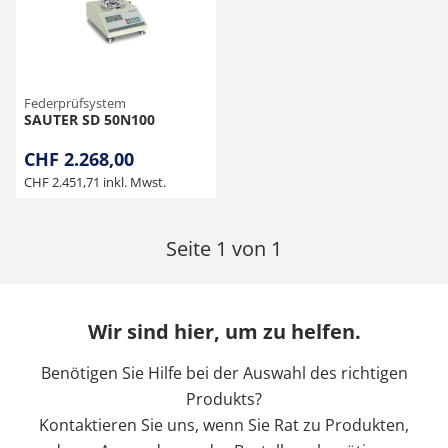
Hängewaagen
Organwaagen
Waagen inkl. Software
Zug- und Druck-Kraftmesszellen
Videomikroskope
Expertenanwendungen
Zucker
Newton-Gewichte
Sonstiges
Kranwaagen
Zubehör
Zugvorrichtungen
Externe Beleuchtungseinheiten
Universelle Anwendungen
Federprüfsystem
SAUTER SD 50N100
Tischwaagen
Mikroskopkameras
CHF 2.268,00
CHF 2.451,71 inkl. Mwst.
Zubehör
Seite 1 von 1
Wir sind hier, um zu helfen.
Benötigen Sie Hilfe bei der Auswahl des richtigen
Produkts?
Kontaktieren Sie uns, wenn Sie Rat zu Produkten,