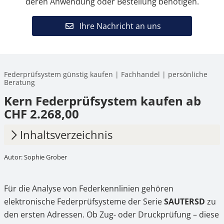
deren Anwendung oder Bestellung benötigen.
Ihre Nachricht an uns
Federprüfsystem günstig kaufen | Fachhandel | persönliche
Beratung
Kern Federprüfsystem kaufen ab
CHF 2.268,00
Inhaltsverzeichnis
Autor: Sophie Grober
1.
Leistungsmerkmale & Varianten
2.
Ihre Vorteile im Prüfalltag
Für die Analyse von Federkennlinien gehören
3.
Einsatzbereiche & Anwendungen
elektronische Federprüfsysteme der Serie
SAUTER
SD
zu
den ersten Adressen. Ob Zug- oder Druckprüfung – diese
4.
Wie Sie starten