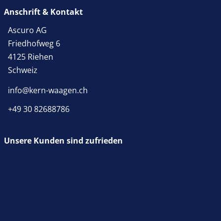
Ausgangsbedingungen können die Geräte zusätzlich
Anschrift & Kontakt
mit Werkskalibrierung geliefert werden.
Ascuro AG
Friedhofweg 6
4125 Riehen
Schweiz
info@kern-waagen.ch
+49 30 82688786
Unsere Kunden sind zufrieden