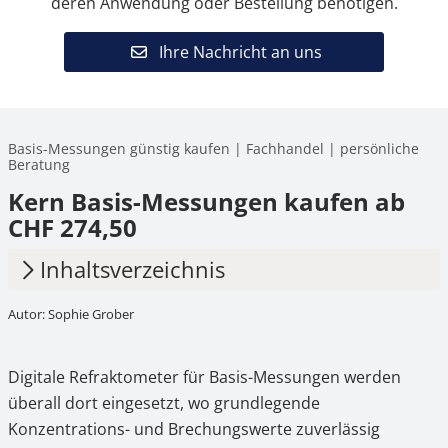
deren Anwendung oder Bestellung benötigen.
Ihre Nachricht an uns
Basis-Messungen günstig kaufen | Fachhandel | persönliche
Beratung
Kern Basis-Messungen kaufen ab
CHF 274,50
Inhaltsverzeichnis
Autor: Sophie Grober
1.
Was sind Basis-Messungen mit einem
digitalen Refraktometer?
Digitale Refraktometer für Basis-Messungen werden
2.
Einsatzbereiche digitaler Refraktometer für
überall dort eingesetzt, wo grundlegende
Basis-Messungen
Konzentrations- und Brechungswerte zuverlässig