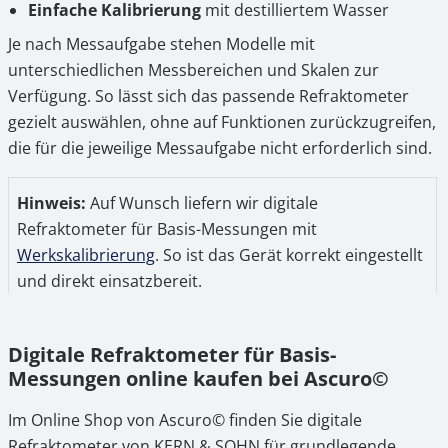
Einfache Kalibrierung
mit destilliertem Wasser
Je nach Messaufgabe stehen Modelle mit
unterschiedlichen Messbereichen und Skalen zur
Verfügung. So lässt sich das passende Refraktometer
gezielt auswählen, ohne auf Funktionen zurückzugreifen,
die für die jeweilige Messaufgabe nicht erforderlich sind.
Hinweis:
Auf Wunsch liefern wir digitale
Refraktometer für Basis-Messungen mit
Werkskalibrierung
. So ist das Gerät korrekt eingestellt
und direkt einsatzbereit.
Zusätzlich besteht die Möglichkeit, ausgewählte
Refraktometer vor der Kaufentscheidung als
Testgerät
Digitale Refraktometer für Basis-
einzusetzen. Für den laufenden Betrieb steht darüber
Messungen online kaufen bei Ascuro©
hinaus ein
Reparaturservice
zur Verfügung, um die
langfristige Nutzung der Geräte abzusichern.
Im Online Shop von Ascuro© finden Sie digitale
Refraktometer von KERN & SOHN für grundlegende