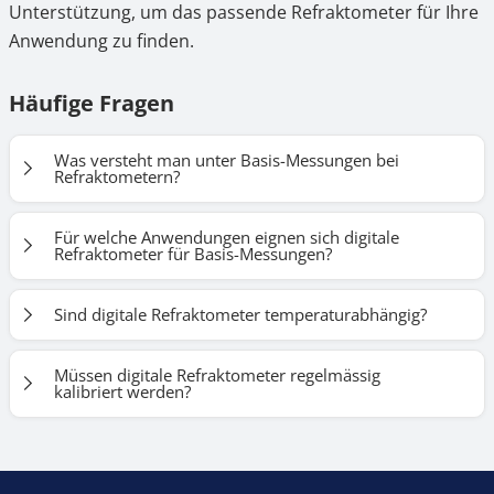
Unterstützung, um das passende Refraktometer für Ihre
Anwendung zu finden.
Häufige Fragen
Was versteht man unter Basis-Messungen bei
Refraktometern?
Basis-Messungen sind grundlegende Messungen wie
Für welche Anwendungen eignen sich digitale
Brechungsindex, Brix-Wert, Salzgehalt oder einfache
Refraktometer für Basis-Messungen?
Konzentrationen. Sie dienen vor allem der schnellen
Sie werden häufig in Industrie,
Kontrolle und Vergleichbarkeit im Alltag.
Sind digitale Refraktometer temperaturabhängig?
Lebensmittelproduktion, Laboren, Service- und
Wartungsbereichen sowie in der Ausbildung
Digitale Refraktometer von KERN & SOHN verfügen
Müssen digitale Refraktometer regelmässig
eingesetzt, überall dort, wo einfache und zuverlässige
über eine automatische Temperaturkompensation
kalibriert werden?
Messwerte benötigt werden.
(ATC). Dadurch bleiben die Messergebnisse auch bei
Ja. Die Kalibrierung erfolgt in der Regel einfach mit
wechselnden Umgebungstemperaturen stabil.
destilliertem Wasser. Für definierte