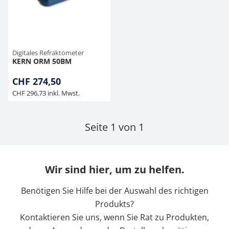
Hängewaagen
Organwaagen
Waagen inkl. Software
Zug- und Druck-Kraftmesszellen
Videomikroskope
Expertenanwendungen
Newton-Gewichte
Schallpegelmessgerät
Sonstiges
Kranwaagen
Zubehör
Zugvorrichtungen
Externe Beleuchtungseinheiten
Farbmessung
Digitales Refraktometer
KERN ORM 50BM
Tischwaagen
Mikroskopkameras
Zubehör
CHF 274,50
CHF 296,73 inkl. Mwst.
Zubehör
Seite 1 von 1
Wir sind hier, um zu helfen.
Benötigen Sie Hilfe bei der Auswahl des richtigen
Produkts?
Kontaktieren Sie uns, wenn Sie Rat zu Produkten,