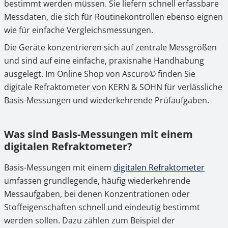
3.
Warum digitale Refraktometer für Basis-
bestimmt werden müssen. Sie liefern schnell erfassbare
Messungen besonders geeignet sind
Messdaten, die sich für Routinekontrollen ebenso eignen
wie für einfache Vergleichsmessungen.
4.
Digitale Refraktometer für Basis-Messungen
Die Geräte konzentrieren sich auf zentrale Messgrößen
online kaufen bei Ascuro©
und sind auf eine einfache, praxisnahe Handhabung
ausgelegt. Im Online Shop von Ascuro© finden Sie
digitale Refraktometer von KERN & SOHN für verlässliche
Basis-Messungen und wiederkehrende Prüfaufgaben.
Was sind Basis-Messungen mit einem
digitalen Refraktometer?
Basis-Messungen mit einem
digitalen Refraktometer
umfassen grundlegende, häufig wiederkehrende
Messaufgaben, bei denen Konzentrationen oder
Stoffeigenschaften schnell und eindeutig bestimmt
werden sollen. Dazu zählen zum Beispiel der