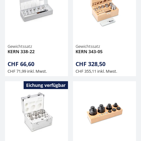
Hängewaagen
Organwaagen
Waagen inkl. Software
Zug- und Druck-Kraftmesszellen
Videomikroskope
Expertenanwendungen
Zucker
Newton-Gewichte
Schallpegelmessgerät
Sonstiges
Kranwaagen
Zubehör
Zugvorrichtungen
Externe Beleuchtungseinheiten
Universelle Anwendungen
Farbmessung
Tischwaagen
Mikroskopkameras
Zubehör
Gewichtssatz
Gewichtssatz
KERN 338-22
KERN 343-05
Zubehör
CHF 66,60
CHF 328,50
CHF 71,99 inkl. Mwst.
CHF 355,11 inkl. Mwst.
Eichung verfügbar