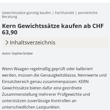
Gewichtssätze günstig kaufen | Fachhandel | persönliche
Beratung
Kern Gewichtssätze kaufen ab CHF
63,90
Inhaltsverzeichnis
Autor: Sophie Grober
1.
KERN Gewichtssätze für Waagenprüfung,
Kalibrierung und Qualitätssicherung
Wenn Waagen regelmäßig geprüft oder kalibriert
2.
Einsatzbereiche der KERN Gewichtssätze
werden, müssen die Genauigkeitsklasse, Nennwerte und
3.
OIML-Klassen passend zu Ihrer Anwendung
Einsatzbereich genau zusammenpassen. KERN
Gewichtssätze bieten dafür eine geordnete
4.
KERN Gewichtssätze online bei ascuro©
Zusammenstellung mehrerer Prüfgewichte und
kaufen
unterstützen zuverlässige Kontrollen an
unterschiedlichen Lastpunkten.