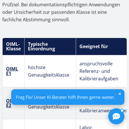
Prüfziel. Bei dokumentationspflichtigen Anwendungen
oder Unsicherheit zur passenden Klasse ist eine
fachliche Abstimmung sinnvoll.
OIML-
Typische
Geeignet für
Klasse
Einordnung
anspruchsvolle
höchste
OIML
Referenz- und
E1
Genauigkeitsklasse
Kalibrieraufgaben
präzise Labor-, Prüf-
Frag Flo! Unser KI-Berater hilft Ihnen gerne weiter.
sehr hohe
OIML
und
E2
Genauigkeitsklasse
Kalibrieranwendungen
Labor,