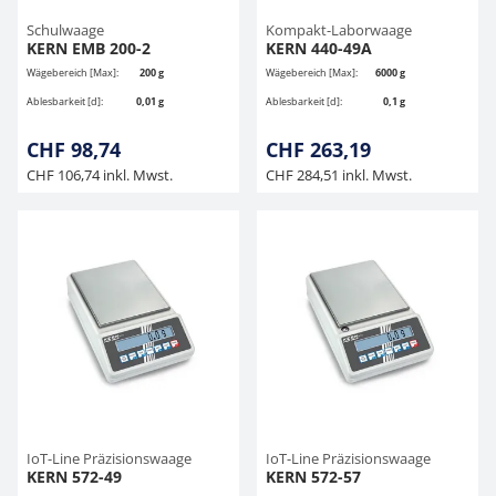
Schulwaage
Kompakt-Laborwaage
KERN EMB 200-2
KERN 440-49A
Wägebereich [Max]:
200 g
Wägebereich [Max]:
6000 g
Ablesbarkeit [d]:
0,01 g
Ablesbarkeit [d]:
0,1 g
CHF 98,74
CHF 263,19
CHF 106,74 inkl. Mwst.
CHF 284,51 inkl. Mwst.
IoT-Line Präzisionswaage
IoT-Line Präzisionswaage
KERN 572-49
KERN 572-57