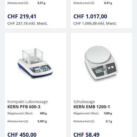
Ablesbarkeit [d]:
0,01 g
Ablesbarkeit [d]:
0,01 g
CHF 219,41
CHF 1.017,00
CHF 237,18 inkl. Mwst.
CHF 1.099,38 inkl. Mwst.
Kompakt-Laborwaage
Schulwaage
KERN PFB 600-3
KERN EMB 1200-1
Wägebereich [Max]:
600 g
Wägebereich [Max]:
1200 g
Ablesbarkeit [d]:
0,001 g
Ablesbarkeit [d]:
0,1 g
CHF 450,00
CHF 58,49