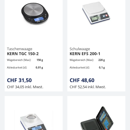
Taschenwaage
Schulwaage
KERN TGC 150-2
KERN EFS 200-1
Wägebereich [Max]:
150 g
Wägebereich [Max]:
220 g
Ablesbarkeit [d]:
0,01 g
Ablesbarkeit [d]:
0,1 g
CHF 31,50
CHF 48,60
CHF 34,05 inkl. Mwst.
CHF 52,54 inkl. Mwst.