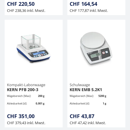
CHF 220,50
CHF 164,54
CHF 238,36 inkl. Mwst.
CHF 177,87 inkl. Mwst.
Kompakt-Laborwaage
Schulwaage
KERN PFB 200-3
KERN EMB 5.2K1
Wägebereich [Max]:
200 g
Wägebereich [Max]:
5200 g
Ablesbarkeit [d]:
0,001 g
Ablesbarkeit [d]:
1 g
CHF 351,00
CHF 43,87
CHF 379,43 inkl. Mwst.
CHF 47,42 inkl. Mwst.