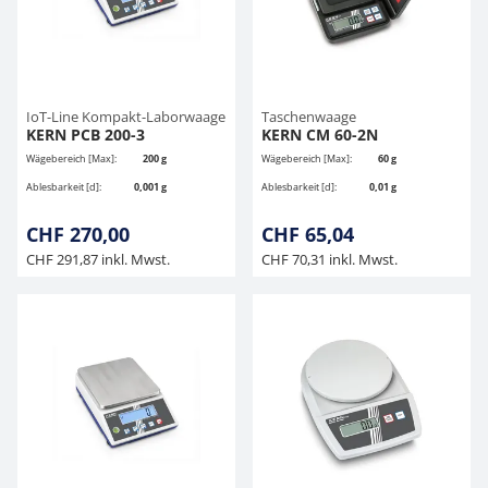
IoT-Line Kompakt-Laborwaage
Taschenwaage
KERN PCB 200-3
KERN CM 60-2N
Wägebereich [Max]:
200 g
Wägebereich [Max]:
60 g
Ablesbarkeit [d]:
0,001 g
Ablesbarkeit [d]:
0,01 g
CHF 270,00
CHF 65,04
CHF 291,87 inkl. Mwst.
CHF 70,31 inkl. Mwst.