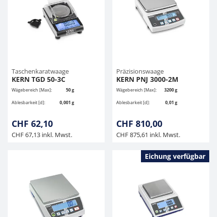
Hängewaagen
Organwaagen
Zug- und Druck-Kraftmesszellen
Videomikroskope
Expertenanwendungen
Zucker
Newton-Gewichte
Schallpegelmessgerät
Sonstiges
Kranwaagen
Zugvorrichtungen
Externe Beleuchtungseinheiten
Universelle Anwendungen
Farbmessung
Tischwaagen
Mikroskopkameras
Zubehör
Taschenkaratwaage
Präzisionswaage
KERN TGD 50-3C
KERN PNJ 3000-2M
Wägebereich [Max]:
50 g
Wägebereich [Max]:
3200 g
Zubehör
Ablesbarkeit [d]:
0,001 g
Ablesbarkeit [d]:
0,01 g
CHF 62,10
CHF 810,00
CHF 67,13 inkl. Mwst.
CHF 875,61 inkl. Mwst.
Eichung verfügbar