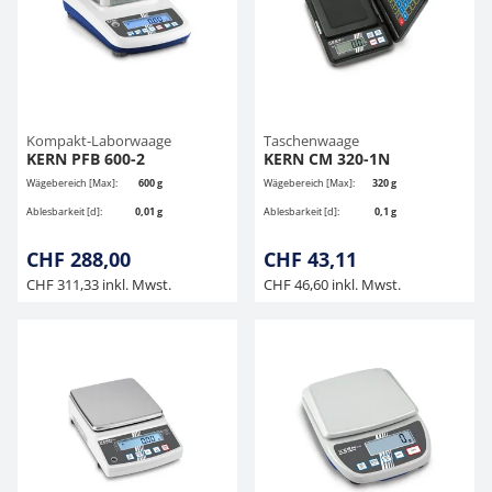
Kompakt-Laborwaage
Taschenwaage
KERN PFB 600-2
KERN CM 320-1N
Wägebereich [Max]:
600 g
Wägebereich [Max]:
320 g
Ablesbarkeit [d]:
0,01 g
Ablesbarkeit [d]:
0,1 g
CHF 288,00
CHF 43,11
CHF 311,33 inkl. Mwst.
CHF 46,60 inkl. Mwst.