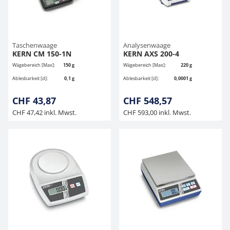
Taschenwaage
Analysenwaage
KERN CM 150-1N
KERN AXS 200-4
Wägebereich [Max]:
150 g
Wägebereich [Max]:
220 g
Ablesbarkeit [d]:
0,1 g
Ablesbarkeit [d]:
0,0001 g
CHF 43,87
CHF 548,57
CHF 47,42 inkl. Mwst.
CHF 593,00 inkl. Mwst.