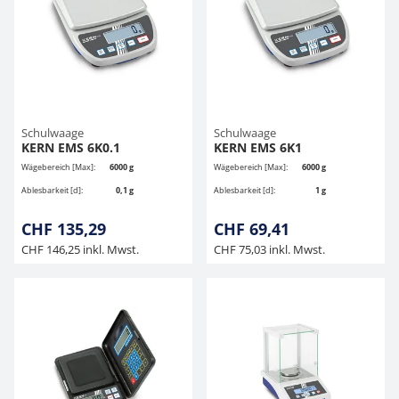
Schulwaage
Schulwaage
KERN EMS 6K0.1
KERN EMS 6K1
Wägebereich [Max]:
6000 g
Wägebereich [Max]:
6000 g
Ablesbarkeit [d]:
0,1 g
Ablesbarkeit [d]:
1 g
CHF 135,29
CHF 69,41
CHF 146,25 inkl. Mwst.
CHF 75,03 inkl. Mwst.