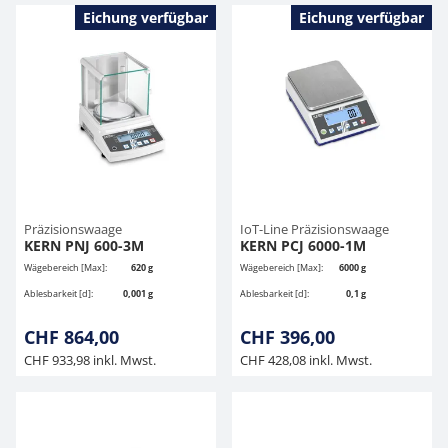
Eichung verfügbar
Eichung verfügbar
Präzisionswaage
IoT-Line Präzisionswaage
KERN PNJ 600-3M
KERN PCJ 6000-1M
Wägebereich [Max]:
620 g
Wägebereich [Max]:
6000 g
Ablesbarkeit [d]:
0,001 g
Ablesbarkeit [d]:
0,1 g
CHF 864,00
CHF 396,00
CHF 933,98 inkl. Mwst.
CHF 428,08 inkl. Mwst.