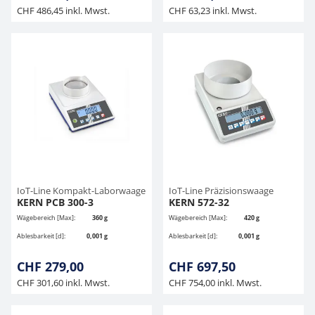
CHF 486,45 inkl. Mwst.
CHF 63,23 inkl. Mwst.
IoT-Line Kompakt-Laborwaage
IoT-Line Präzisionswaage
KERN PCB 300-3
KERN 572-32
Wägebereich [Max]:
360 g
Wägebereich [Max]:
420 g
Ablesbarkeit [d]:
0,001 g
Ablesbarkeit [d]:
0,001 g
CHF 279,00
CHF 697,50
CHF 301,60 inkl. Mwst.
CHF 754,00 inkl. Mwst.