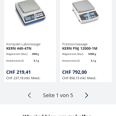
Kompakt-Laborwaage
Präzisionswaage
KERN 440-47N
KERN PNJ 12000-1M
Wägebereich [Max]:
2000 g
Wägebereich [Max]:
12000 g
Ablesbarkeit [d]:
0,1 g
Ablesbarkeit [d]:
0,1 g
CHF 219,41
CHF 792,00
CHF 237,18 inkl. Mwst.
CHF 856,15 inkl. Mwst.
Seite 1 von 5