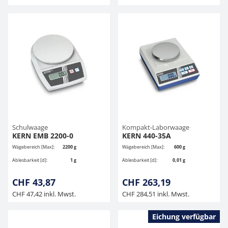
Schulwaage
Kompakt-Laborwaage
KERN EMB 2200-0
KERN 440-35A
Wägebereich [Max]:
2200 g
Wägebereich [Max]:
600 g
Ablesbarkeit [d]:
1 g
Ablesbarkeit [d]:
0,01 g
CHF 43,87
CHF 263,19
CHF 47,42 inkl. Mwst.
CHF 284,51 inkl. Mwst.
Eichung verfügbar