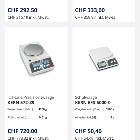
CHF 292,50
CHF 333,00
CHF 316,19 inkl. Mwst.
CHF 359,97 inkl. Mwst.
IoT-Line Präzisionswaage
Schulwaage
KERN 572-39
KERN EFS 5000-0
Wägebereich [Max]:
4200 g
Wägebereich [Max]:
5200 g
Ablesbarkeit [d]:
0,01 g
Ablesbarkeit [d]:
1 g
CHF 720,00
CHF 50,40
CHF 778,32 inkl. Mwst.
CHF 54,48 inkl. Mwst.