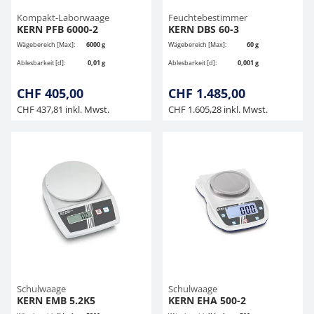
Kompakt-Laborwaage
Feuchtebestimmer
KERN PFB 6000-2
KERN DBS 60-3
Wägebereich [Max]:
6000 g
Wägebereich [Max]:
60 g
Ablesbarkeit [d]:
0,01 g
Ablesbarkeit [d]:
0,001 g
CHF 405,00
CHF 1.485,00
CHF 437,81 inkl. Mwst.
CHF 1.605,28 inkl. Mwst.
Schulwaage
Schulwaage
KERN EMB 5.2K5
KERN EHA 500-2