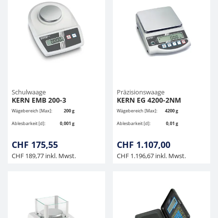
Schulwaage
Präzisionswaage
KERN EMB 200-3
KERN EG 4200-2NM
Wägebereich [Max]:
200 g
Wägebereich [Max]:
4200 g
Ablesbarkeit [d]:
0,001 g
Ablesbarkeit [d]:
0,01 g
CHF 175,55
CHF 1.107,00
CHF 189,77 inkl. Mwst.
CHF 1.196,67 inkl. Mwst.