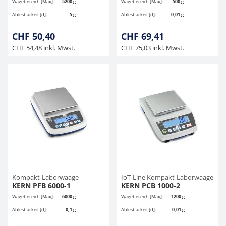
Wägebereich [Max]:
5200 g
Wägebereich [Max]:
500 g
Ablesbarkeit [d]:
5 g
Ablesbarkeit [d]:
0,01 g
CHF 50,40
CHF 69,41
CHF 54,48 inkl. Mwst.
CHF 75,03 inkl. Mwst.
Kompakt-Laborwaage
IoT-Line Kompakt-Laborwaage
KERN PFB 6000-1
KERN PCB 1000-2
Wägebereich [Max]:
6000 g
Wägebereich [Max]:
1200 g
Ablesbarkeit [d]:
0,1 g
Ablesbarkeit [d]:
0,01 g