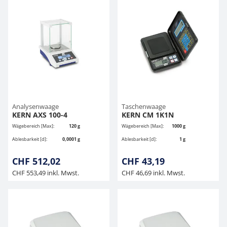
Analysenwaage
Taschenwaage
KERN AXS 100-4
KERN CM 1K1N
Wägebereich [Max]:
120 g
Wägebereich [Max]:
1000 g
Ablesbarkeit [d]:
0,0001 g
Ablesbarkeit [d]:
1 g
CHF 512,02
CHF 43,19
CHF 553,49 inkl. Mwst.
CHF 46,69 inkl. Mwst.