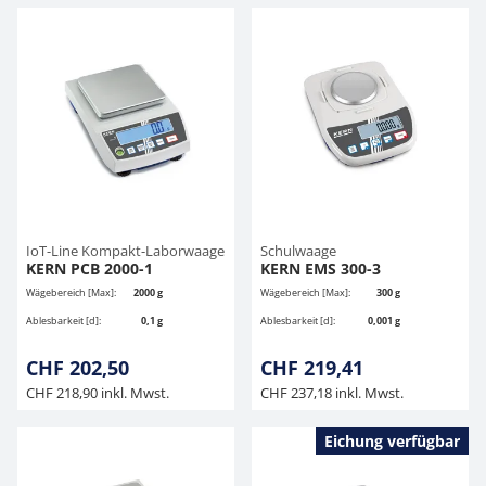
IoT-Line Kompakt-Laborwaage
Schulwaage
KERN PCB 2000-1
KERN EMS 300-3
Wägebereich [Max]:
2000 g
Wägebereich [Max]:
300 g
Ablesbarkeit [d]:
0,1 g
Ablesbarkeit [d]:
0,001 g
CHF 202,50
CHF 219,41
CHF 218,90 inkl. Mwst.
CHF 237,18 inkl. Mwst.
Eichung verfügbar