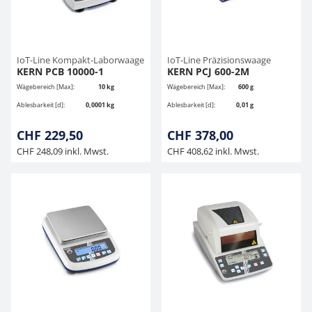
IoT-Line Kompakt-Laborwaage
IoT-Line Präzisionswaage
KERN PCB 10000-1
KERN PCJ 600-2M
Wägebereich [Max]:
10 kg
Wägebereich [Max]:
600 g
Ablesbarkeit [d]:
0,0001 kg
Ablesbarkeit [d]:
0,01 g
CHF 229,50
CHF 378,00
CHF 248,09 inkl. Mwst.
CHF 408,62 inkl. Mwst.