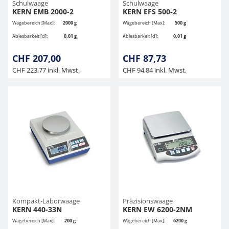
Schulwaage
Schulwaage
KERN EMB 2000-2
KERN EFS 500-2
Wägebereich [Max]:
2000 g
Wägebereich [Max]:
500 g
Ablesbarkeit [d]:
0,01 g
Ablesbarkeit [d]:
0,01 g
CHF 207,00
CHF 87,73
CHF 223,77 inkl. Mwst.
CHF 94,84 inkl. Mwst.
Kompakt-Laborwaage
Präzisionswaage
KERN 440-33N
KERN EW 6200-2NM
Wägebereich [Max]:
200 g
Wägebereich [Max]:
6200 g