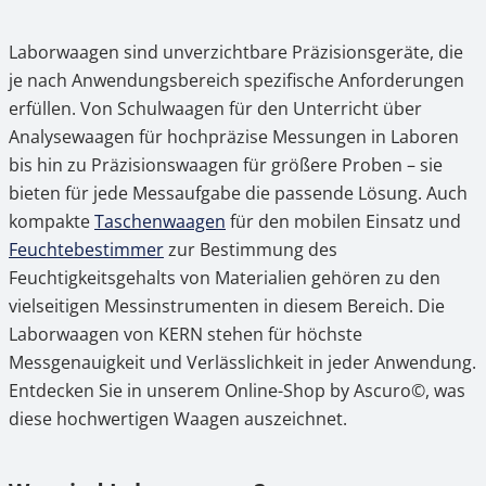
2.
Welche Branchen verwenden Laborwaagen?
Laborwaagen sind unverzichtbare Präzisionsgeräte, die
3.
Die Arten von Laborwaagen
je nach Anwendungsbereich spezifische Anforderungen
erfüllen. Von Schulwaagen für den Unterricht über
3.1
Analysewaagen
Analysewaagen für hochpräzise Messungen in Laboren
bis hin zu Präzisionswaagen für größere Proben – sie
3.2
Präzisionswaagen
bieten für jede Messaufgabe die passende Lösung. Auch
3.3
Schulwaagen
kompakte
Taschenwaagen
für den mobilen Einsatz und
Feuchtebestimmer
zur Bestimmung des
4.
Immer präzise messen mit dem Ascuro©-
Feuchtigkeitsgehalts von Materialien gehören zu den
Kalibrierservice
vielseitigen Messinstrumenten in diesem Bereich. Die
Laborwaagen von KERN stehen für höchste
5.
KERN-Laborwaagen kaufen im Online-Shop
Messgenauigkeit und Verlässlichkeit in jeder Anwendung.
by Ascuro©
Entdecken Sie in unserem Online-Shop by Ascuro©, was
diese hochwertigen Waagen auszeichnet.