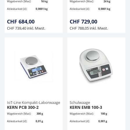
Wägebereich [Max]:
16 kg
Wägebereich [Max]:
24 kg
Ablesbarkeit [d]:
0,0001 kg
Ablesbarkeit [d]:
0,0001 kg
CHF 684,00
CHF 729,00
CHF 739,40 inkl. Mwst.
CHF 788,05 inkl. Mwst.
IoT-Line Kompakt-Laborwaage
Schulwaage
KERN PCB 300-2
KERN EMB 100-3
Wägebereich [Max]:
300 g
Wägebereich [Max]:
100 g
Ablesbarkeit [d]:
0,01 g
Ablesbarkeit [d]:
0,001 g