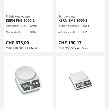
Präzisionswaage
Schulwaage
KERN PNS 3000-2
KERN EMS 3000-2
Wägebereich [Max]:
3200 g
Wägebereich [Max]:
3000 g
Ablesbarkeit [d]:
0,01 g
Ablesbarkeit [d]:
0,01 g
CHF 675,00
CHF 190,17
CHF 729,68 inkl. Mwst.
CHF 205,57 inkl. Mwst.