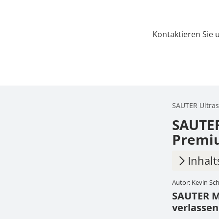
Kontaktieren Sie 
SAUTER Ultras
SAUTER
Premi
Inhalt
Autor: Kevin S
1.
SAUTE
SAUTER Ma
verl
verlasse
2.
Typis