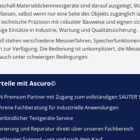
aschall-Materialdickenmessgeräte sind darauf ausgelegt, 
rialdickenmessgeräten
rfassen, selbst wenn nur eine Seite des Objekts zugänglich is
t SAUTER Materialdickenmessgerät kaufen bei Ascuro
technische Präzision mit robuster Bauweise und eignen si
ige Einsätze in Industrie, Wartung und Qualitätssicherung.
ell stehen verschiedene Messverfahren, Speicherfunktione
en zur Verfügung. Die Bedienung ist unkompliziert, die Mes
– auch unter schwierigen Bedingungen.
rteile mit Ascuro©
N Premium Partner mit Zugang zum vollständigen SAUTER 
ahrene Fachberatung für industrielle Anwendungen
rbindlicher Testgeräte-Service
brierung und Reparatur direkt über unseren Fachbereich
rlässiger Support – vor und nach dem Kauf