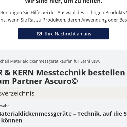
Wir sind hier, um zu helfen.
Benötigen Sie Hilfe bei der Auswahl des richtigen Produkts?
uns, wenn Sie Rat zu Produkten, deren Anwendung oder Bes
Ihre Nachricht an uns
chall Materialdickenmessgerät kaufen für Stahl usw.
 & KERN Messtechnik bestellen
um Partner Ascuro©
sverzeichnis
chwabe
R Materialdickenmessgeräte – Technik, auf die Sie s
terialdickenmessgeräte – Technik, auf die Si
assen können
n können
che Einsatzbereiche von Ultraschall-