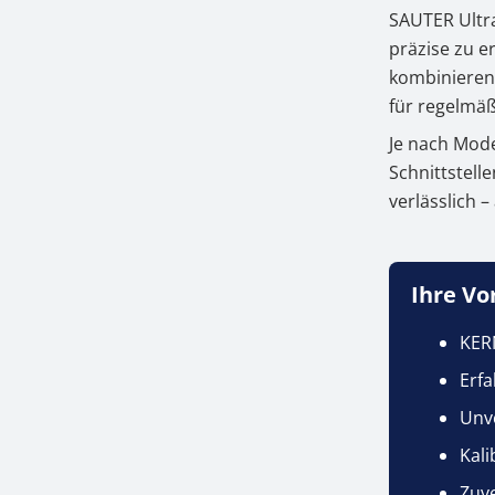
SAUTER Ultr
Mate
präzise zu e
3.
Jetz
kombinieren 
für regelmäß
Je nach Mod
Schnittstell
verlässlich 
Ihre Vo
KER
Erf
Unve
Kali
Zuve