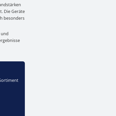
Wandstärken
t. Die Geräte
©
ch besonders
n und
sergebnisse
Sortiment