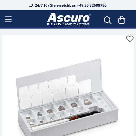
24/7 für Sie erreichbar: +49 30 82688786
DAkkS Kalibrierscheine
Bodenwaagen
Analysenwaagen
Tierwaagen
Fertigverpackungswaagen
Auswertegeräte
Biege- und Scherbalkenwägezellen
Durchlichtmikroskope
Analoge Refraktometer
Alkohol
Basis-Messungen
OIML E1
OIML E1
Koffer & Etuis
Härteprüfung
Shore für Kunststoff
Federwaagen
DAkkS Kalibrierung Waagen
Schnittstellenkabel
EasyTouch Software
Wiegebalken
Präzisionswaagen
Personenwaagen
Lebensmittelwaagen
Digitale Wägetransmitter
Junctionboxen
Fluoreszenzmikroskope
Edelsteine
Digitale Refraktometer
Alkohol
OIML E2
OIML E2
Gewichtskörbe
Leeb für Metall
Kraftmessgerät
Mechanisches Kraftmessgerät
Rekalibrierung
Drucker & Papierrollen
Wiegesystem Industrie 4.0
Palettenwaagen
Schulwaagen
Stuhlwaagen
Inventurwaagen
Plattformen
Knopfmesszellen
Inversmikroskope
Honig
Honig
Werkskalibrierung
OIML F1
OIML F1
Gewichtsgriffe
UCI für Metall
Kraftmessgerät Digital
Drehmomentmessgerät
Netzteile
Industriewaagen
Durchfahrwaagen
Taschenwaagen
Rollstuhlwaagen
Rezepturwaagen
Wägebrücken
Kraft- und Massemessung
Metallurgische Mikroskope
Industrie / KFZ
Industrie / KFZ
Zubehör
OIML F2
OIML F2
Trägerstangen
Grabsteintester
Längenmessgerät
Batterien & Akkus
Wiegehubwagen
Laborwaagen
Feuchtebestimmer
Babywaagen
Waagenbausatz
Kraftmessdosen aus Edelstahl
Polarisationsmikroskope
Salz
Kaffee
OIML M1
OIML M1
Handschuhe
Manueller Prüfstand
Materialdickenmessgerät
Arbeitsschutzhauben
Plattformwaagen
Ladenwaagen
Größenmessstäbe
Messzellen
Scherstab
Stereomikroskope
Wein
Salz
OIML M2
OIML M2
Pinzetten
Federprüfsystem
Schichtdickenmessgerät
Stative
Paketwaagen
Lebensmittelwaagen
Kraftmessgeräte
Wäge-/Kraftmesszellen
Stereomikroskop-Sets
Urin
Wein
OIML M3
OIML M3
Sonstiges
Kraft-Prüfstand elektronisch
Infrarotthermometer
Rampen
Zählwaagen
Medizinische Waagen
Längenmessgeräte
Wägezellen
Digitalmikroskop-Sets
Zucker
Urin
Blockgewichte
Weitere
Lichtmessgerät
Haken