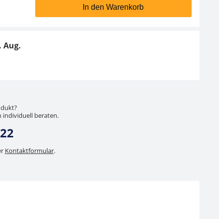
In den Warenkorb
. Aug.
odukt?
 individuell beraten.
 22
er
Kontaktformular
.