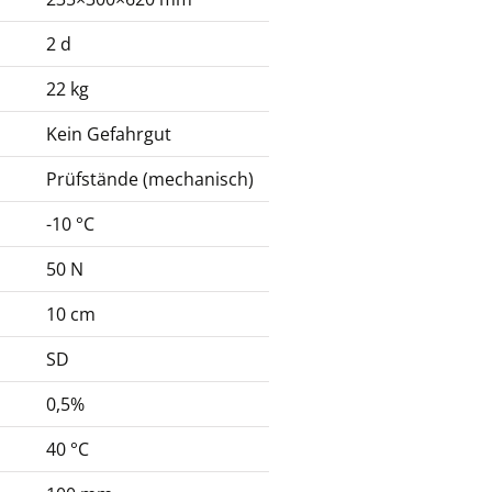
2 d
22 kg
Kein Gefahrgut
Prüfstände (mechanisch)
-10 °C
50 N
10 cm
SD
0,5%
40 °C