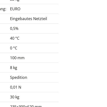
ang:
EURO
Eingebautes Netzteil
0,5%
40 °C
0 °C
100 mm
8 kg
Spedition
0,01 N
30 kg
235×300×620 mm