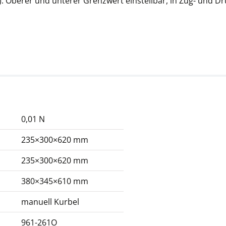
: Oberer und unterer Grenzwert einstellbar, in Zug- und D
0,01 N
235×300×620 mm
235×300×620 mm
380×345×610 mm
manuell Kurbel
961-261O