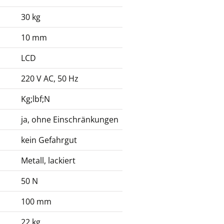
30 kg
10 mm
LCD
220 V AC, 50 Hz
Kg;lbf;N
ja, ohne Einschränkungen
kein Gefahrgut
Metall, lackiert
50 N
100 mm
22 kg