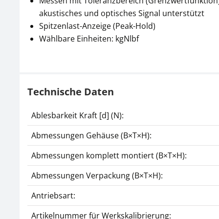
Messen mit Toleranzbereich (Grenzwertfunktion)
akustisches und optisches Signal unterstützt
Spitzenlast-Anzeige (Peak-Hold)
Wählbare Einheiten: kgNlbf
Technische Daten
Ablesbarkeit Kraft [d] (N):
Abmessungen Gehäuse (B×T×H):
Abmessungen komplett montiert (B×T×H):
Abmessungen Verpackung (B×T×H):
Antriebsart:
Artikelnummer für Werkskalibrierung: