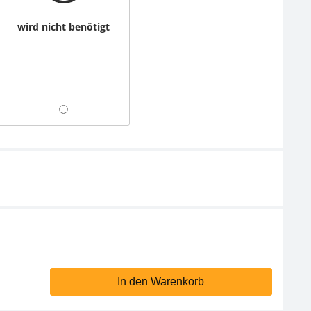
wird nicht benötigt
In den Warenkorb
Ionisator KERN YBI-
Netzteil KERN YKA-05