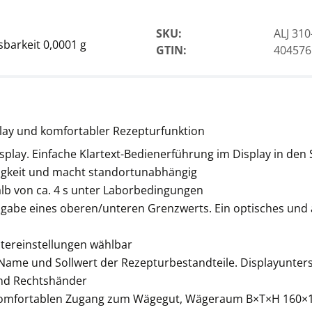
SKU:
ALJ 310
barkeit 0,0001 g
GTIN:
404576
Thermodrucker KERN
YKH-01
CHF 378,00
ay und komfortabler Rezepturfunktion
CHF 408,62 inkl. Mwst.
splay. Einfache Klartext-Bedienerführung im Display in den S
uigkeit und macht standortunabhängig
alb von ca. 4 s unter Laborbedingungen
gabe eines oberen/unteren Grenzwerts. Ein optisches und a
ltereinstellungen wählbar
 Name und Sollwert der Rezepturbestandteile. Displayunter
und Rechtshänder
Thermodrucker KERN
YKC-01
r komfortablen Zugang zum Wägegut, Wägeraum B×T×H 160