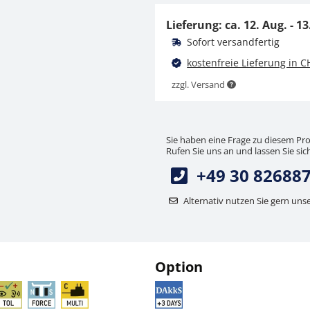
YPS-03
Lieferung: ca.
12. Aug. - 13
CHF 891,00
Sofort versandfertig
CHF 963,17 inkl. Mwst.
kostenfreie Lieferung in C
zzgl. Versand
Sie haben eine Frage zu diesem Pr
Rufen Sie uns an und lassen Sie sich
+49 30 82688
Windschutzrückwand
Alternativ nutzen Sie gern uns
KERN ALJ-A03
CHF 450,00
CHF 486,45 inkl. Mwst.
Option