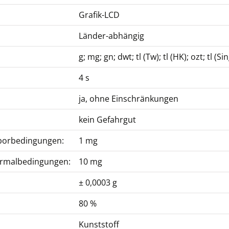
Grafik-LCD
Länder-abhängig
g; mg; gn; dwt; tl (Tw); tl (HK); ozt; tl (S
4 s
ja, ohne Einschränkungen
kein Gefahrgut
aborbedingungen:
1 mg
Normalbedingungen:
10 mg
± 0,0003 g
80 %
Kunststoff