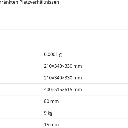
ränkten Platzverhältnissen
CHF 279,00
CHF 301,60 inkl. Mwst.
0,0001 g
210×340×330 mm
Arbeitsschutzhaube
210×340×330 mm
KERN ALJ-A01S05
400×515×615 mm
CHF 49,50
CHF 53,51 inkl. Mwst.
80 mm
9 kg
15 mm