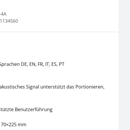
-4A
1134560
Arbeitsschutzhaube
Antivibrationsplatte
KERN ALJ-A04
KERN YPS-04
CHF 31,50
CHF 684,00
CHF 34,05 inkl. Mwst.
CHF 739,40 inkl. Mwst.
prachen DE, EN, FR, IT, ES, PT
kustisches Signal unterstützt das Portionieren,
stützte Benutzerführung
Set zur
Staubschutzhaube
Dichtebestimmung
KERN ABS-A08
×170×225 mm
KERN YDB-03