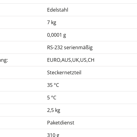
Edelstahl
7 kg
0,0001 g
RS-232 serienmäßig
ang:
EURO,AUS,UK,US,CH
Steckernetzteil
35 °C
5 °C
2,5 kg
Paketdienst
310 g