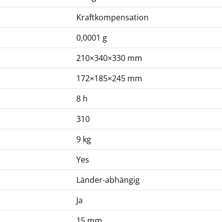
Kraftkompensation
0,0001 g
210×340×330 mm
172×185×245 mm
8 h
310
9 kg
Yes
Länder-abhängig
Ja
15 mm