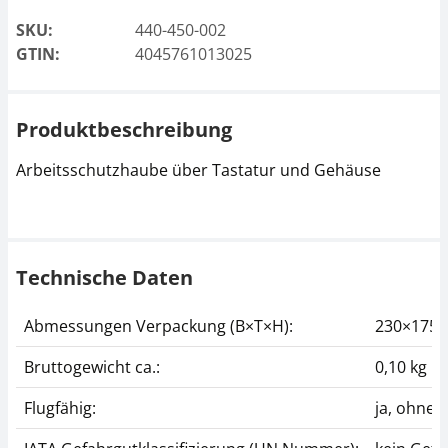
SKU:
440-450-002
GTIN:
4045761013025
Produktbeschreibung
Arbeitsschutzhaube über Tastatur und Gehäuse
Technische Daten
Abmessungen Verpackung (B×T×H):
230×175
Bruttogewicht ca.:
0,10 kg
Flugfähig:
ja, ohne