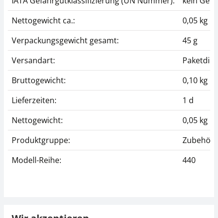
IATA Gefahrgutklassifizierung (UN Nummer):
kein Gefa
Nettogewicht ca.:
0,05 kg
Verpackungsgewicht gesamt:
45 g
Versandart:
Paketdien
Bruttogewicht:
0,10 kg
Lieferzeiten:
1 d
Nettogewicht:
0,05 kg
Produktgruppe:
Zubehör (
Modell-Reihe:
440