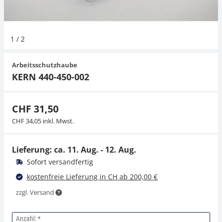
Hängewaagen
Organwaagen
Waagen inkl. Software
Zug- und Druck-Kraftmesszellen
Videomikroskope
Expertenanwendungen
Zucker
Newton-Gewichte
Schallpegelmessgerät
1
/
2
Kranwaagen
Zubehör
Zugvorrichtungen
Externe Beleuchtungseinheiten
Universelle Anwendungen
Farbmessung
Arbeitsschutzhaube
Tischwaagen
Mikroskopkameras
Zubehör
KERN 440-450-002
Zubehör
CHF 31,50
CHF 34,05 inkl. Mwst.
Lieferung: ca.
11. Aug. - 12. Aug.
Sofort versandfertig
kostenfreie Lieferung in CH ab 200,00 €
zzgl. Versand
Anzahl: