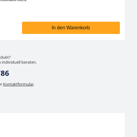
In den Warenkorb
odukt?
 individuell beraten.
786
er
Kontaktformular
.