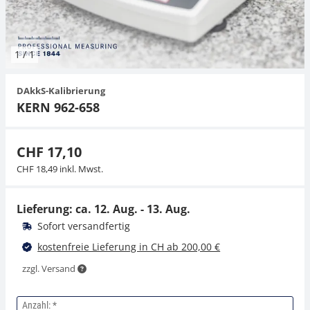
Hängewaagen
Organwaagen
Zug- und Druck-Kraftmesszellen
Videomikroskope
Expertenanwendungen
Zucker
Newton-Gewichte
Schallpegelmessgerät
Sonstiges
1
/
1
Kranwaagen
Zugvorrichtungen
Externe Beleuchtungseinheiten
Universelle Anwendungen
Farbmessung
DAkkS-Kalibrierung
Tischwaagen
Mikroskopkameras
Zubehör
KERN 962-658
Zubehör
CHF 17,10
CHF 18,49 inkl. Mwst.
Lieferung: ca.
12. Aug. - 13. Aug.
Sofort versandfertig
kostenfreie Lieferung in CH ab 200,00 €
zzgl. Versand
Anzahl: