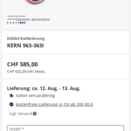
Hängewaagen
Organwaagen
Zug- und Druck-Kraftmesszellen
Videomikroskope
Expertenanwendungen
Zucker
Newton-Gewichte
Schallpegelmessgerät
Sonstiges
1
/
1
Kranwaagen
Zugvorrichtungen
Externe Beleuchtungseinheiten
Universelle Anwendungen
Farbmessung
DAkkS-Kalibrierung
Tischwaagen
Mikroskopkameras
Zubehör
KERN 963-363I
Zubehör
CHF 585,00
CHF 632,39 inkl. Mwst.
Lieferung: ca.
12. Aug. - 13. Aug.
Sofort versandfertig
kostenfreie Lieferung in CH ab 200,00 €
zzgl. Versand
Anzahl: