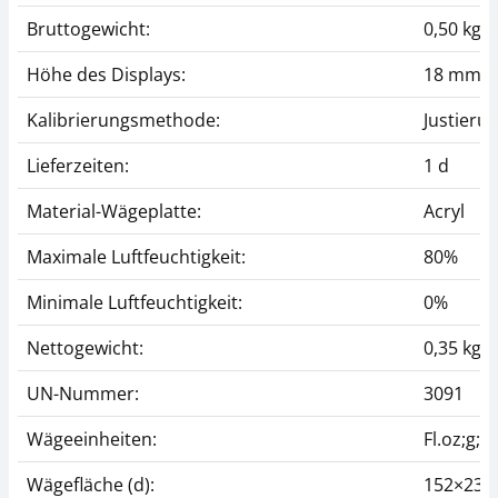
Bruttogewicht:
0,50 kg
Höhe des Displays:
18 mm
Kalibrierungsmethode:
Justieru
Lieferzeiten:
1 d
Material-Wägeplatte:
Acryl
Maximale Luftfeuchtigkeit:
80%
Minimale Luftfeuchtigkeit:
0%
Nettogewicht:
0,35 kg
UN-Nummer:
3091
Wägeeinheiten:
Fl.oz;g;l
Wägefläche (d):
152×23