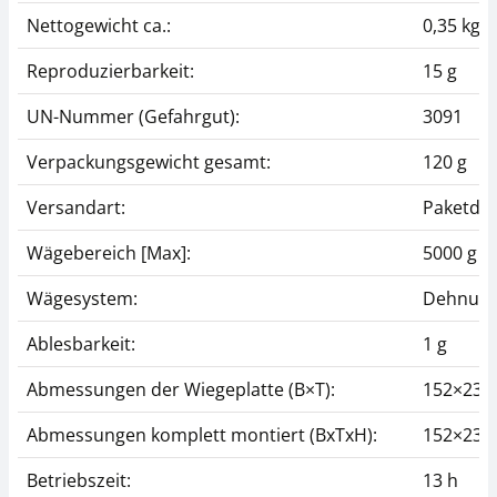
Nettogewicht ca.:
0,35 kg
Reproduzierbarkeit:
15 g
UN-Nummer (Gefahrgut):
3091
Verpackungsgewicht gesamt:
120 g
Versandart:
Paketdie
Wägebereich [Max]:
5000 g
Wägesystem:
Dehnung
Ablesbarkeit:
1 g
Abmessungen der Wiegeplatte (B×T):
152×23
Abmessungen komplett montiert (BxTxH):
152×230
Betriebszeit:
13 h