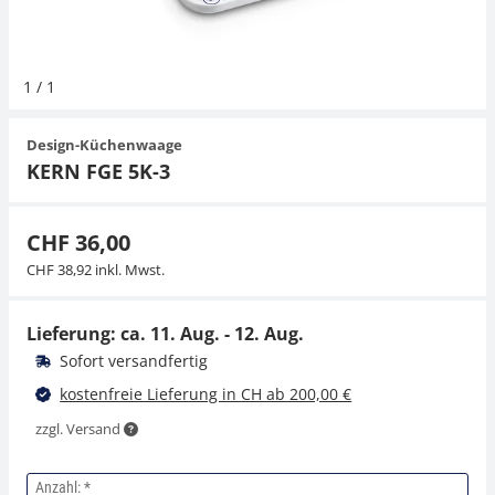
Hängewaagen
Organwaagen
Zug- und Druck-Kraftmesszellen
Videomikroskope
Expertenanwendungen
Zucker
Newton-Gewichte
Schallpegelmessgerät
Sonstiges
1
/
1
Kranwaagen
Zugvorrichtungen
Externe Beleuchtungseinheiten
Universelle Anwendungen
Farbmessung
Design-Küchenwaage
Tischwaagen
Mikroskopkameras
Zubehör
KERN FGE 5K-3
Zubehör
CHF 36,00
CHF 38,92 inkl. Mwst.
Lieferung: ca.
11. Aug. - 12. Aug.
Sofort versandfertig
kostenfreie Lieferung in CH ab 200,00 €
zzgl. Versand
Anzahl: