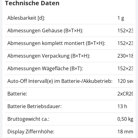
Technische Daten
Ablesbarkeit [d]:
1 g
Abmessungen Gehäuse (B×T×H):
152×230
Abmessungen komplett montiert (B×T×H):
152×230
Abmessungen Verpackung (B×T×H):
230×180
Abmessungen Wägefläche (B×T):
152×23
Auto-Off Intervall(e) im Batterie-/Akkubetrieb:
120 sec
Batterie:
2xCR203
Batterie Betriebsdauer:
13 h
Bruttogewicht ca.:
0,50 kg
Display Ziffernhöhe:
18 mm