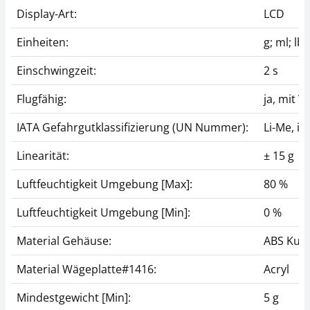
Display-Art:
LCD
Einheiten:
g; ml; lb:
Einschwingzeit:
2 s
Flugfähig:
ja, mit V
IATA Gefahrgutklassifizierung (UN Nummer):
Li-Me, i
Linearität:
± 15 g
Luftfeuchtigkeit Umgebung [Max]:
80 %
Luftfeuchtigkeit Umgebung [Min]:
0 %
Material Gehäuse:
ABS Kuns
Material Wägeplatte#1416:
Acryl
Mindestgewicht [Min]:
5 g