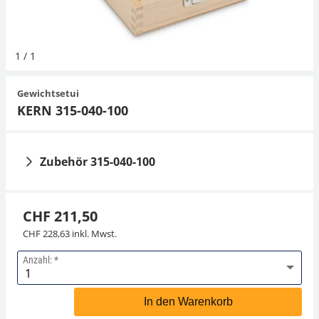
Hängewaagen
Organwaagen
Waagen inkl. Software
Zug- und Druck-Kraftmesszellen
Videomikroskope
Expertenanwendungen
Zucker
Newton-Gewichte
Schallpegelmessgerät
Sonstiges
1
/
1
Kranwaagen
Zubehör
Zugvorrichtungen
Externe Beleuchtungseinheiten
Universelle Anwendungen
Farbmessung
Gewichtsetui
Tischwaagen
Mikroskopkameras
Zubehör
KERN 315-040-100
Zubehör
Zubehör 315-040-100
CHF 211,50
CHF 228,63 inkl. Mwst.
Anzahl:
Handschuh KERN 317-
Staubpinsel KERN
280
318-270
In den Warenkorb