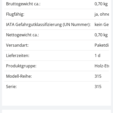
Bruttogewicht ca.:
0,70 kg
Flugfähig:
ja, ohne
IATA Gefahrgutklassifizierung (UN Nummer):
kein Gefa
Nettogewicht ca.:
0,70 kg
Versandart:
Paketdien
Lieferzeiten:
1 d
Produktgruppe:
Holz-Etui
Modell-Reihe:
315
Serie:
315