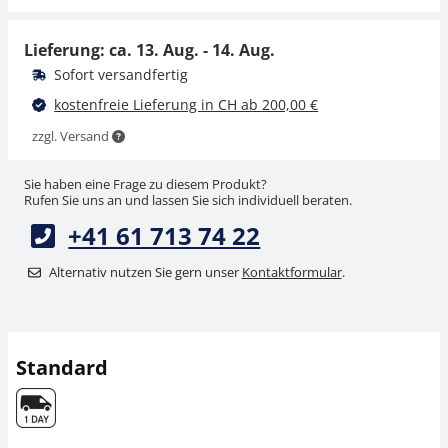
CHF 5,40
CHF 4,50
CHF 5,84 inkl. Mwst.
CHF 4,86 inkl. Mwst.
Lieferung: ca.
13. Aug. - 14. Aug.
Sofort versandfertig
kostenfreie Lieferung in CH ab 200,00 €
zzgl. Versand
Sie haben eine Frage zu diesem Produkt?
Rufen Sie uns an und lassen Sie sich individuell beraten.
+41 61 713 74 22
Pinzette KERN 315-
Pinzette KERN 315-
243
242
Alternativ nutzen Sie gern unser
Kontaktformular
.
CHF 16,20
CHF 4,50
CHF 17,51 inkl. Mwst.
CHF 4,86 inkl. Mwst.
Standard