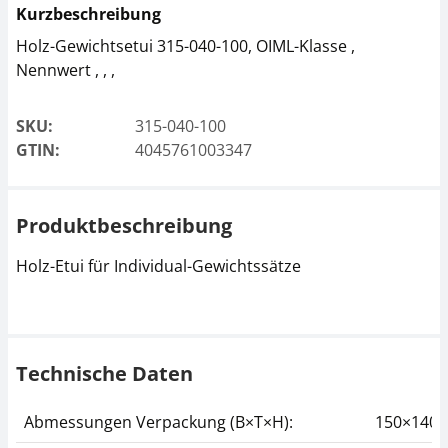
Kurzbeschreibung
Holz-Gewichtsetui 315-040-100, OIML-Klasse ,
Nennwert , , ,
Gewichtsetui KERN
328-222-410
SKU:
315-040-100
CHF 36,90
GTIN:
4045761003347
CHF 39,89 inkl. Mwst.
Produktbeschreibung
Holz-Etui für Individual-Gewichtssätze
Technische Daten
Abmessungen Verpackung (B×T×H):
150×140