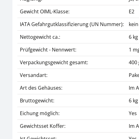
Gewicht OIML-Klasse:
E2
IATA Gefahrgutklassifizierung (UN Nummer):
kein
Nettogewicht ca.:
6 kg
Prüfgewicht - Nennwert:
1 mg
Verpackungsgewicht gesamt:
400 
Versandart:
Pake
Art des Gehäuses:
Im 
Bruttogewicht:
6 kg
Eichung möglich:
Yes
Gewichtsset Koffer:
Im 
Ist Gewichtsset:
Yes