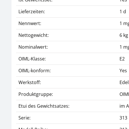
Lieferzeiten:
1 d
Nennwert:
1 mg
Nettogewicht:
6 kg
Nominalwert:
1 mg
OIML-Klasse:
E2
OIML-konform:
Yes
Werkstoff:
Edel
Produktgruppe:
OIM
Etui des Gewichtsatzes:
im 
Serie:
313