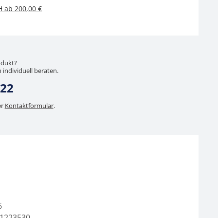
H ab 200,00 €
odukt?
 individuell beraten.
 22
er
Kontaktformular
.
6
1223530