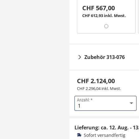
CHF 567,00
CHF 612,93 inkl. Mwst.
Zubehör 313-076
CHF 2.124,00
CHF 2.296,04 inkl. Mwst.
Anzahl:
Aluminiumgeschützte
s Etui KERN 313-070-
600
Lieferung: ca.
12. Aug. - 13
CHF 170,10
Sofort versandfertig