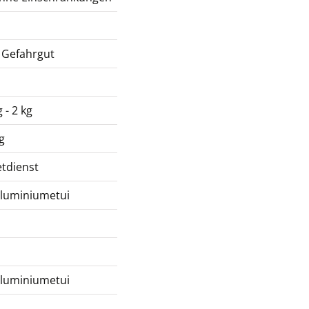
 Gefahrgut
 - 2 kg
g
tdienst
Aluminiumetui
Aluminiumetui