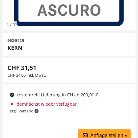
Hängewaagen
Organwaagen
Waagen inkl. Software
Zug- und Druck-Kraftmesszellen
Videomikroskope
Expertenanwendungen
Zucker
Newton-Gewichte
Schallpegelmessgerät
Sonstiges
1
/
1
Kranwaagen
Zubehör
Zugvorrichtungen
Externe Beleuchtungseinheiten
Universelle Anwendungen
Farbmessung
962-542R
Tischwaagen
Mikroskopkameras
Zubehör
KERN
Zubehör
CHF 31,51
CHF 34,06 inkl. Mwst.
kostenfreie Lieferung in CH ab 200,00 €
demnächst wieder verfügbar
zzgl. Versand
Anfrage stellen »