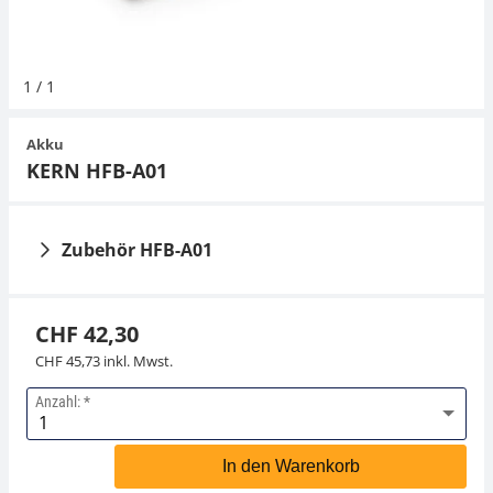
Hängewaagen
Organwaagen
Waagen inkl. Software
Zug- und Druck-Kraftmesszellen
Videomikroskope
Expertenanwendungen
Zucker
Newton-Gewichte
Schallpegelmessgerät
1
/
1
Kranwaagen
Zubehör
Zugvorrichtungen
Externe Beleuchtungseinheiten
Universelle Anwendungen
Farbmessung
Akku
Tischwaagen
Mikroskopkameras
Zubehör
KERN HFB-A01
Zubehör
Zubehör HFB-A01
CHF 42,30
CHF 45,73 inkl. Mwst.
Anzahl:
Netzteil KERN YKA-11
In den Warenkorb
CHF 49,50