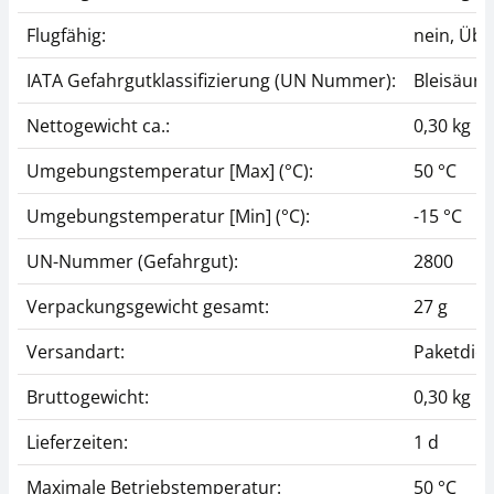
Flugfähig:
nein, Übe
IATA Gefahrgutklassifizierung (UN Nummer):
Bleisäure
Nettogewicht ca.:
0,30 kg
Umgebungstemperatur [Max] (°C):
50 °C
Umgebungstemperatur [Min] (°C):
-15 °C
UN-Nummer (Gefahrgut):
2800
Verpackungsgewicht gesamt:
27 g
Versandart:
Paketdien
Bruttogewicht:
0,30 kg
Lieferzeiten:
1 d
Maximale Betriebstemperatur:
50 °C