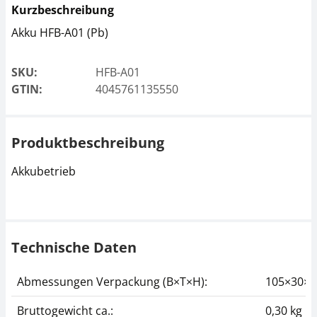
Kurzbeschreibung
Akku HFB-A01 (Pb)
SKU:
HFB-A01
GTIN:
4045761135550
Produktbeschreibung
Akkubetrieb
Technische Daten
Abmessungen Verpackung (B×T×H):
105×30×
Bruttogewicht ca.:
0,30 kg