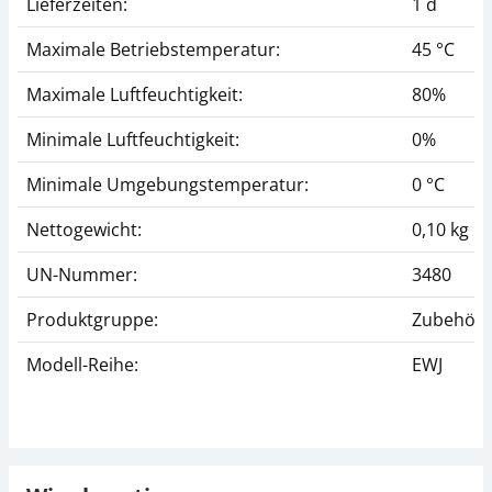
Lieferzeiten:
1 d
Maximale Betriebstemperatur:
45 °C
Maximale Luftfeuchtigkeit:
80%
Minimale Luftfeuchtigkeit:
0%
Minimale Umgebungstemperatur:
0 °C
Nettogewicht:
0,10 kg
UN-Nummer:
3480
Produktgruppe:
Zubehör (
Modell-Reihe:
EWJ