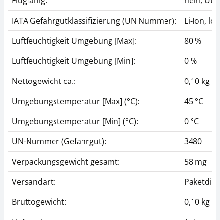
Flugfähig:
nein, Übe
IATA Gefahrgutklassifizierung (UN Nummer):
Li-Ion, l
Luftfeuchtigkeit Umgebung [Max]:
80 %
Luftfeuchtigkeit Umgebung [Min]:
0 %
Nettogewicht ca.:
0,10 kg
Umgebungstemperatur [Max] (°C):
45 °C
Umgebungstemperatur [Min] (°C):
0 °C
UN-Nummer (Gefahrgut):
3480
Verpackungsgewicht gesamt:
58 mg
Versandart:
Paketdien
Bruttogewicht:
0,10 kg