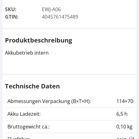
SKU:
EWJ-A06
GTIN:
4045761475489
Produktbeschreibung
Akkubetrieb intern
Technische Daten
Abmessungen Verpackung (B×T×H):
114×70×
Akku Ladezeit:
6,5 h
Bruttogewicht ca.:
0,10 kg