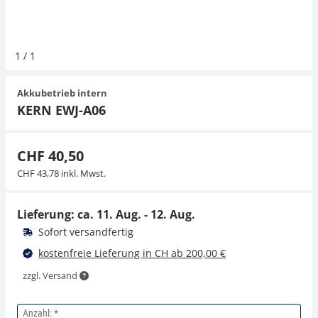
Hängewaagen
Organwaagen
Waagen inkl. Software
Zug- und Druck-Kraftmesszellen
Videomikroskope
Expertenanwendungen
Zucker
Newton-Gewichte
Schallpegelmessgerät
1
/
1
Kranwaagen
Zubehör
Zugvorrichtungen
Externe Beleuchtungseinheiten
Universelle Anwendungen
Farbmessung
Akkubetrieb intern
Tischwaagen
Mikroskopkameras
Zubehör
KERN EWJ-A06
Zubehör
CHF 40,50
CHF 43,78 inkl. Mwst.
Lieferung: ca.
11. Aug. - 12. Aug.
Sofort versandfertig
kostenfreie Lieferung in CH ab 200,00 €
zzgl. Versand
Anzahl: