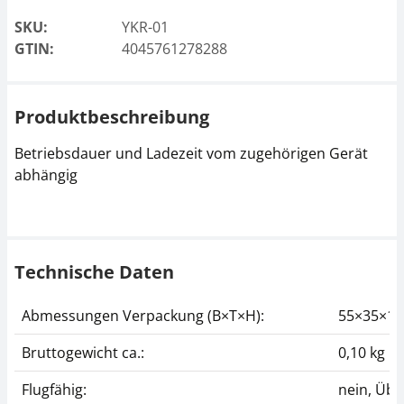
SKU:
YKR-01
GTIN:
4045761278288
Produktbeschreibung
Betriebsdauer und Ladezeit vom zugehörigen Gerät
abhängig
Technische Daten
Abmessungen Verpackung (B×T×H):
55×35×1
Bruttogewicht ca.:
0,10 kg
Flugfähig:
nein, Übe