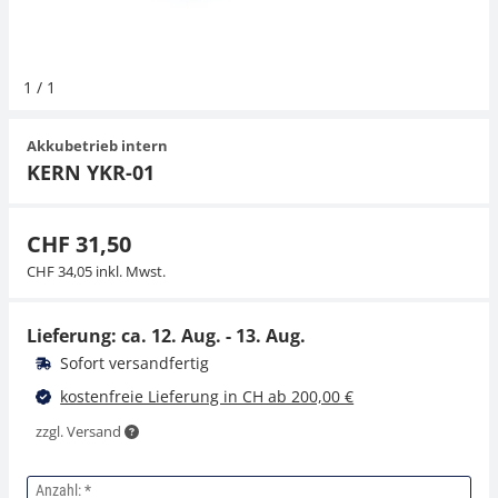
Hängewaagen
Organwaagen
Waagen inkl. Software
Zug- und Druck-Kraftmesszellen
Videomikroskope
Expertenanwendungen
Zucker
Newton-Gewichte
Schallpegelmessgerät
1
/
1
Kranwaagen
Zubehör
Zugvorrichtungen
Externe Beleuchtungseinheiten
Universelle Anwendungen
Farbmessung
Akkubetrieb intern
Tischwaagen
Mikroskopkameras
Zubehör
KERN YKR-01
Zubehör
CHF 31,50
CHF 34,05 inkl. Mwst.
Lieferung: ca.
12. Aug. - 13. Aug.
Sofort versandfertig
kostenfreie Lieferung in CH ab 200,00 €
zzgl. Versand
Anzahl: