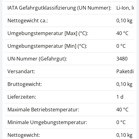
IATA Gefahrgutklassifizierung (UN Nummer):
Li-Ion, l
Nettogewicht ca.:
0,10 kg
Umgebungstemperatur [Max] (°C):
40 °C
Umgebungstemperatur [Min] (°C):
0 °C
UN-Nummer (Gefahrgut):
3480
Versandart:
Paketdien
Bruttogewicht:
0,10 kg
Lieferzeiten:
1 d
Maximale Betriebstemperatur:
40 °C
Minimale Umgebungstemperatur:
0 °C
Nettogewicht:
0,10 kg