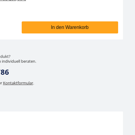
In den Warenkorb
odukt?
 individuell beraten.
786
er
Kontaktformular
.