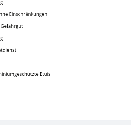
kg
ohne Einschränkungen
 Gefahrgut
kg
tdienst
iniumgeschützte Etuis