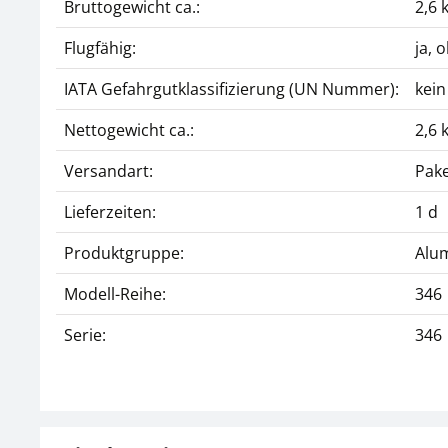
Bruttogewicht ca.:
2,6 
Flugfähig:
ja, 
IATA Gefahrgutklassifizierung (UN Nummer):
kein
Nettogewicht ca.:
2,6 
Versandart:
Pake
Lieferzeiten:
1 d
Produktgruppe:
Alum
Modell-Reihe:
346
Serie:
346