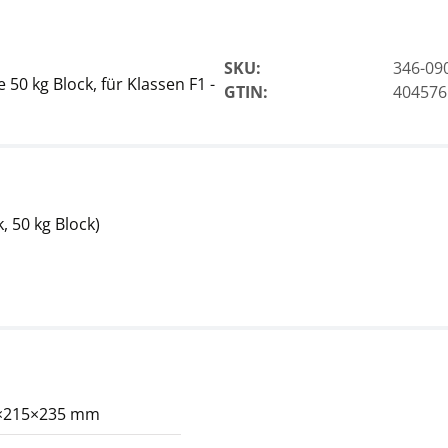
SKU:
346-09
0 kg Block, für Klassen F1 -
GTIN:
404576
, 50 kg Block)
×215×235 mm