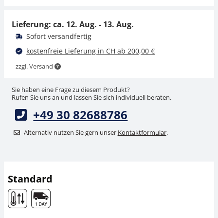
CHF 22,50
CHF 24,32 inkl. Mwst.
CHF 24,32 inkl. Mwst.
Lieferung: ca.
12. Aug. - 13. Aug.
Sofort versandfertig
kostenfreie Lieferung in CH ab 200,00 €
zzgl. Versand
Sie haben eine Frage zu diesem Produkt?
Rufen Sie uns an und lassen Sie sich individuell beraten.
+49 30 82688786
Flüssigkeit KERN ORA-
A1010
Alternativ nutzen Sie gern unser
Kontaktformular
.
CHF 22,50
CHF 24,32 inkl. Mwst.
Standard