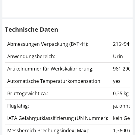
Technische Daten
Abmessungen Verpackung (B×T×H):
215×94×
Anwendungsbereich:
Urin
Artikelnummer für Werkskalibrierung:
961-290
Automatische Temperaturkompensation:
yes
Bruttogewicht ca.:
0,35 kg
Flugfähig:
ja, ohne
IATA Gefahrgutklassifizierung (UN Nummer):
kein Gefa
Messbereich Brechungsindex [Max]:
1,3600 n