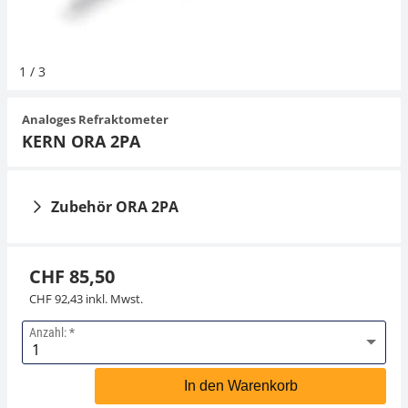
Hängewaagen
Organwaagen
Waagen inkl. Software
Zug- und Druck-Kraftmesszellen
Videomikroskope
Zucker
Newton-Gewichte
Schallpegelmessgerät
Sonstiges
1
/
3
Kranwaagen
Zubehör
Zugvorrichtungen
Externe Beleuchtungseinheiten
Universelle Anwendungen
Farbmessung
Analoges Refraktometer
Tischwaagen
Mikroskopkameras
Zubehör
KERN ORA 2PA
Zubehör
Zubehör ORA 2PA
CHF 85,50
CHF 92,43 inkl. Mwst.
Anzahl:
Lederetui ORA-A2103
Prismadeckel ORA-
A1101
In den Warenkorb
CHF 22,50