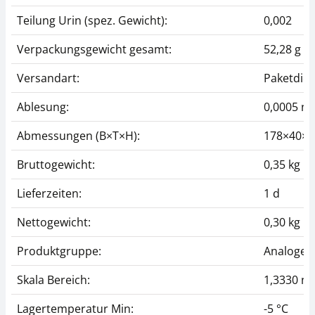
Teilung Urin (spez. Gewicht):
0,002
Verpackungsgewicht gesamt:
52,28 g
Versandart:
Paketdien
Ablesung:
0,0005 nD
Abmessungen (B×T×H):
178×40×
Bruttogewicht:
0,35 kg
Lieferzeiten:
1 d
Nettogewicht:
0,30 kg
Produktgruppe:
Analoge 
Skala Bereich:
1,3330 nD 
Lagertemperatur Min:
-5 °C