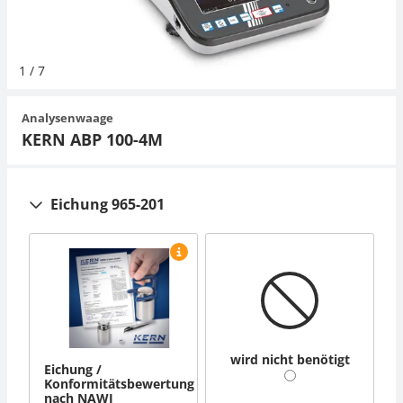
Hängewaagen
Organwaagen
Zug- und Druck-Kraftmesszellen
Videomikroskope
Expertenanwendungen
Zucker
Newton-Gewichte
Schallpegelmessgerät
Sonstiges
1
/
7
Kranwaagen
Zugvorrichtungen
Externe Beleuchtungseinheiten
Universelle Anwendungen
Farbmessung
Analysenwaage
Tischwaagen
Mikroskopkameras
Zubehör
KERN ABP 100-4M
Zubehör
Eichung 965-201
wird nicht benötigt
Eichung /
Konformitätsbewertung
nach NAWI