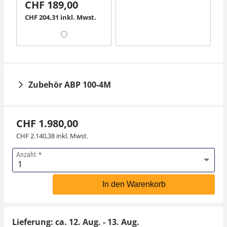
CHF 189,00
CHF 204,31 inkl. Mwst.
Zubehör ABP 100-4M
CHF 1.980,00
CHF 2.140,38 inkl. Mwst.
Anzahl:
Schnittstellenkabel
Arbeitsschutzhaube
MLB-A05
KERN YBA-A06
In den Warenkorb
CHF 45,00
CHF 31,50
CHF 48,64 inkl. Mwst.
CHF 34,05 inkl. Mwst.
Lieferung: ca.
12. Aug. - 13. Aug.