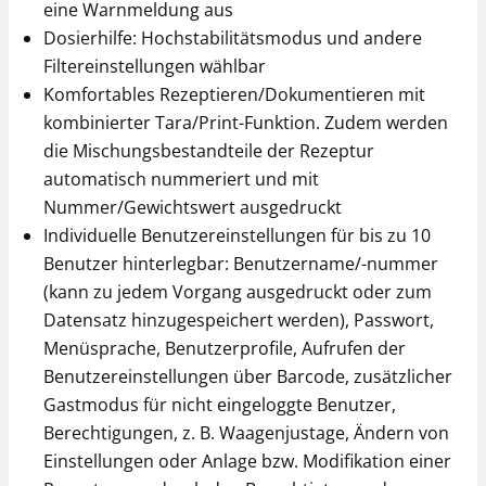
eine Warnmeldung aus
Dichtebestimmung
YKC-01
KERN YDB-03
Dosierhilfe: Hochstabilitätsmodus und andere
CHF 279,00
Filtereinstellungen wählbar
CHF 342,00
CHF 301,60 inkl. Mwst.
Komfortables Rezeptieren/Dokumentieren mit
CHF 369,70 inkl. Mwst.
kombinierter Tara/Print-Funktion. Zudem werden
die Mischungsbestandteile der Rezeptur
automatisch nummeriert und mit
Nummer/Gewichtswert ausgedruckt
Individuelle Benutzereinstellungen für bis zu 10
Benutzer hinterlegbar: Benutzername/-nummer
(kann zu jedem Vorgang ausgedruckt oder zum
Datensatz hinzugespeichert werden), Passwort,
Antivibrationstisch
Steckernetzteil KERN
Menüsprache, Benutzerprofile, Aufrufen der
YPS-03
YKA-42
Benutzereinstellungen über Barcode, zusätzlicher
CHF 891,00
CHF 81,00
Gastmodus für nicht eingeloggte Benutzer,
CHF 963,17 inkl. Mwst.
CHF 87,56 inkl. Mwst.
Berechtigungen, z. B. Waagenjustage, Ändern von
Einstellungen oder Anlage bzw. Modifikation einer