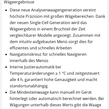
Wägeergebnisse
Diese neue Analysenwaagengeneration vereint
höchste Präzision mit großen Wägebereichen. Dank
der neuen Single-Cell Generation wird das
Wägeergebnis in einem Bruchteil der Zeit
vergleichbarer Modelle angezeigt. Zusammen mit
Arbeitsschutzhaube
Staubschutzhaube
dem intuitiv aufgebauten Menü sorgt dies für
KERN YBA-A06S05
KERN ABS-A08
effizientes und schnelles Arbeiten
CHF 49,50
CHF 28,80
Navigationskreuz für schnelles Navigieren
CHF 53,51 inkl. Mwst.
CHF 31,13 inkl. Mwst.
innerhalb des Menüs
Interne Justierautomatik bei
Temperaturänderungen ≥ 1 °C und zeitgesteuert
alle 4 h, garantiert hohe Genauigkeit und macht
standortunabhängig
Die Mindesteinwaage kann manuell im Gerät
hinterlegt oder automatisch berechnet werden. Bei
Wägungen unterhalb dieses Werts gibt die Waage
Set zur
Thermodrucker KERN