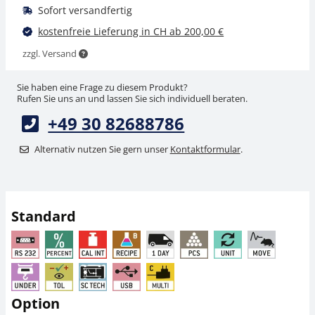
Sofort versandfertig
kostenfreie Lieferung in CH ab 200,00 €
zzgl. Versand
Sie haben eine Frage zu diesem Produkt?
Rufen Sie uns an und lassen Sie sich individuell beraten.
+49 30 82688786
USB 2.0 Kabel DBS-
Antivibrationsplatte
A04
KERN YPS-05
Alternativ nutzen Sie gern unser
Kontaktformular
.
CHF 25,20
CHF 882,00
CHF 27,24 inkl. Mwst.
CHF 953,44 inkl. Mwst.
Standard
Option