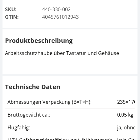
SKU:
440-330-002
GTIN:
4045761012943
Produktbeschreibung
Arbeitsschutzhaube über Tastatur und Gehäuse
Technische Daten
Abmessungen Verpackung (B×T×H):
235×170
Bruttogewicht ca.:
0,05 kg
Flugfähig:
ja, ohne