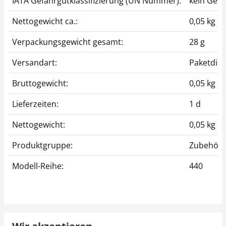
IATA Gefahrgutklassifizierung (UN Nummer):
kein Gefa
Nettogewicht ca.:
0,05 kg
Verpackungsgewicht gesamt:
28 g
Versandart:
Paketdien
Bruttogewicht:
0,05 kg
Lieferzeiten:
1 d
Nettogewicht:
0,05 kg
Produktgruppe:
Zubehör (
Modell-Reihe:
440