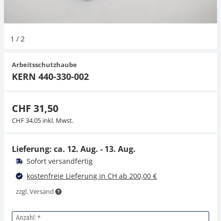
Hängewaagen
Organwaagen
Waagen inkl. Software
Zug- und Druck-Kraftmesszellen
Videomikroskope
Expertenanwendungen
Zucker
Newton-Gewichte
Schallpegelmessgerät
1
/
2
Kranwaagen
Zubehör
Zugvorrichtungen
Externe Beleuchtungseinheiten
Universelle Anwendungen
Farbmessung
Arbeitsschutzhaube
Tischwaagen
Mikroskopkameras
Zubehör
KERN 440-330-002
Zubehör
CHF 31,50
CHF 34,05 inkl. Mwst.
Lieferung: ca.
12. Aug. - 13. Aug.
Sofort versandfertig
kostenfreie Lieferung in CH ab 200,00 €
zzgl. Versand
Anzahl: