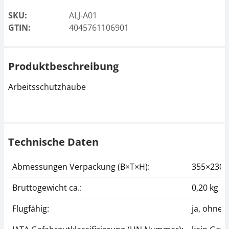
SKU:
ALJ-A01
GTIN:
4045761106901
Produktbeschreibung
Arbeitsschutzhaube
Technische Daten
Abmessungen Verpackung (B×T×H):
355×230
Bruttogewicht ca.:
0,20 kg
Flugfähig:
ja, ohne