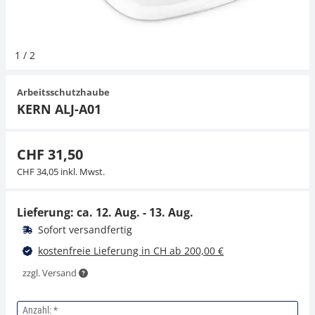
Hängewaagen
Organwaagen
Waagen inkl. Software
Zug- und Druck-Kraftmesszellen
Videomikroskope
Expertenanwendungen
Zucker
Newton-Gewichte
Schallpegelmessgerät
1
/
2
Kranwaagen
Zubehör
Zugvorrichtungen
Externe Beleuchtungseinheiten
Universelle Anwendungen
Farbmessung
Arbeitsschutzhaube
Tischwaagen
Mikroskopkameras
Zubehör
KERN ALJ-A01
Zubehör
CHF 31,50
CHF 34,05 inkl. Mwst.
Lieferung: ca.
12. Aug. - 13. Aug.
Sofort versandfertig
kostenfreie Lieferung in CH ab 200,00 €
zzgl. Versand
Anzahl: