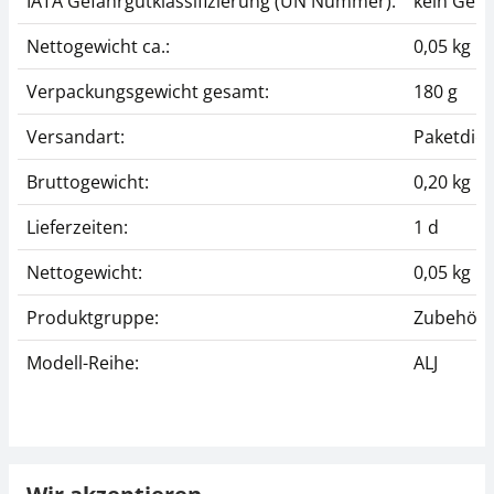
IATA Gefahrgutklassifizierung (UN Nummer):
kein Gefa
Nettogewicht ca.:
0,05 kg
Verpackungsgewicht gesamt:
180 g
Versandart:
Paketdien
Bruttogewicht:
0,20 kg
Lieferzeiten:
1 d
Nettogewicht:
0,05 kg
Produktgruppe:
Zubehör (
Modell-Reihe:
ALJ