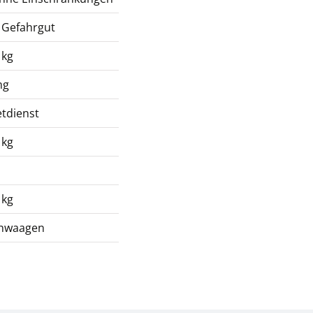
 Gefahrgut
 kg
mg
tdienst
 kg
 kg
chwaagen