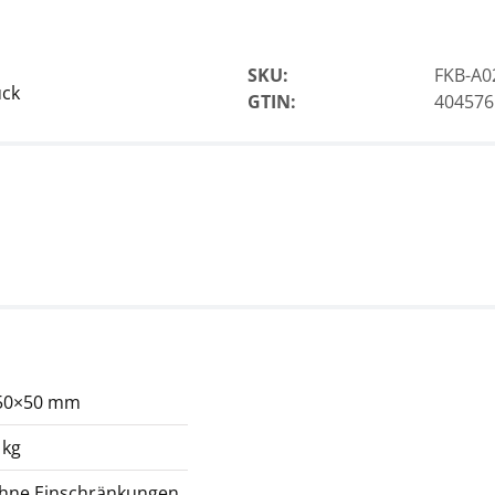
SKU:
FKB-A0
ück
GTIN:
404576
50×50 mm
 kg
ohne Einschränkungen