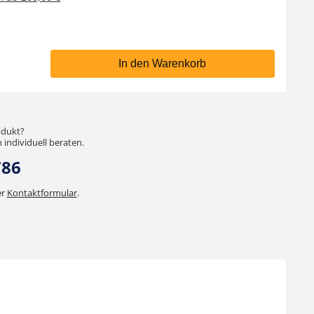
In den Warenkorb
odukt?
 individuell beraten.
786
er
Kontaktformular
.