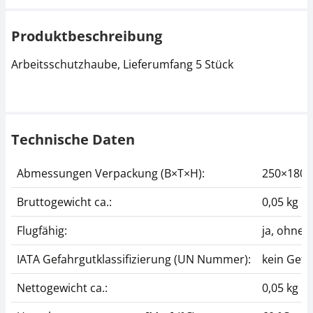
Produktbeschreibung
Arbeitsschutzhaube, Lieferumfang 5 Stück
Technische Daten
Abmessungen Verpackung (B×T×H):
250×180
Bruttogewicht ca.:
0,05 kg
Flugfähig:
ja, ohne
IATA Gefahrgutklassifizierung (UN Nummer):
kein Gefa
Nettogewicht ca.:
0,05 kg