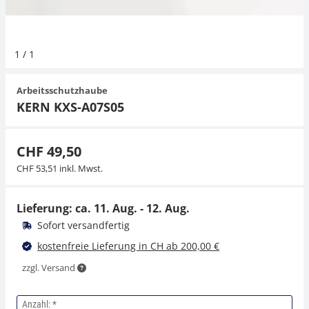
Hängewaagen
Organwaagen
Waagen inkl. Software
Zug- und Druck-Kraftmesszellen
Videomikroskope
Expertenanwendungen
Zucker
Newton-Gewichte
Schallpegelmessgerät
1
/
1
Kranwaagen
Zubehör
Zugvorrichtungen
Externe Beleuchtungseinheiten
Universelle Anwendungen
Farbmessung
Arbeitsschutzhaube
Tischwaagen
Mikroskopkameras
Zubehör
KERN KXS-A07S05
Zubehör
CHF 49,50
CHF 53,51 inkl. Mwst.
Lieferung: ca.
11. Aug. - 12. Aug.
Sofort versandfertig
kostenfreie Lieferung in CH ab 200,00 €
zzgl. Versand
Anzahl: