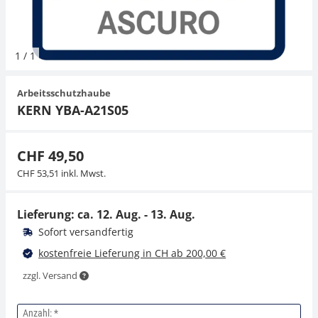
Hängewaagen
Organwaagen
Waagen inkl. Software
Zug- und Druck-Kraftmesszellen
Videomikroskope
Expertenanwendungen
Zucker
Newton-Gewichte
Schallpegelmessgerät
1
/
1
Kranwaagen
Zubehör
Zugvorrichtungen
Externe Beleuchtungseinheiten
Universelle Anwendungen
Farbmessung
Arbeitsschutzhaube
Tischwaagen
Mikroskopkameras
Zubehör
KERN YBA-A21S05
Zubehör
CHF 49,50
CHF 53,51 inkl. Mwst.
Lieferung: ca.
12. Aug. - 13. Aug.
Sofort versandfertig
kostenfreie Lieferung in CH ab 200,00 €
zzgl. Versand
Anzahl: