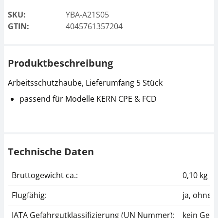
SKU:
YBA-A21S05
GTIN:
4045761357204
Produktbeschreibung
Arbeitsschutzhaube, Lieferumfang 5 Stück
passend für Modelle KERN CPE & FCD
Technische Daten
Bruttogewicht ca.:
0,10 kg
Flugfähig:
ja, ohne
IATA Gefahrgutklassifizierung (UN Nummer):
kein Gefa