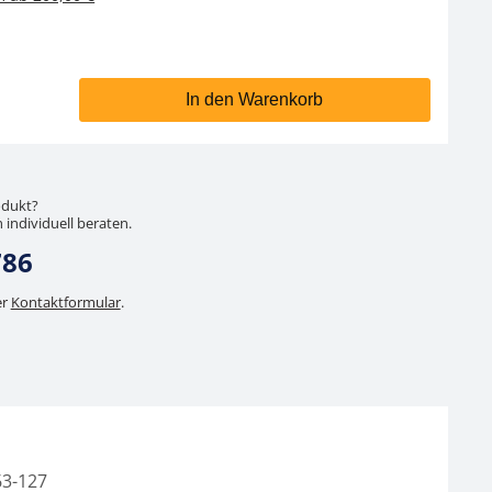
In den Warenkorb
odukt?
 individuell beraten.
786
er
Kontaktformular
.
3-127