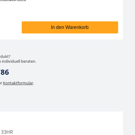
In den Warenkorb
odukt?
 individuell beraten.
786
er
Kontaktformular
.
133HR