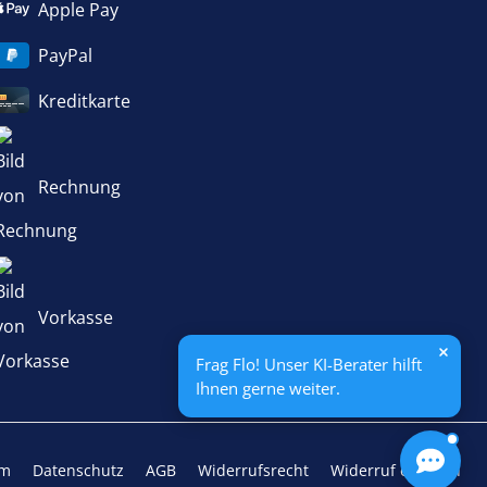
Apple Pay
PayPal
Kreditkarte
Rechnung
Vorkasse
Frag Flo! Unser KI-Berater hilft
Ihnen gerne weiter.
um
Datenschutz
AGB
Widerrufsrecht
Widerruf erklären