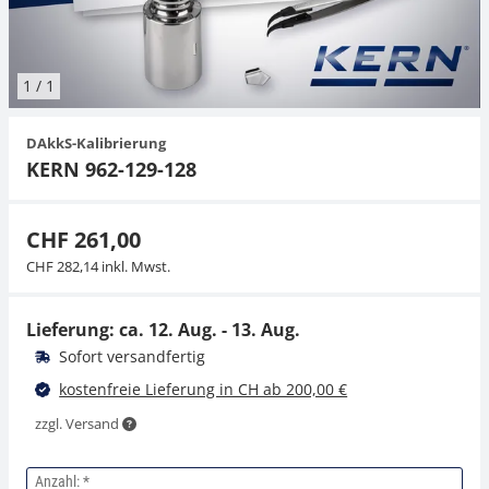
Hängewaagen
Organwaagen
Waagen inkl. Software
Zug- und Druck-Kraftmesszellen
Videomikroskope
Expertenanwendungen
Zucker
Newton-Gewichte
Schallpegelmessgerät
Sonstiges
1
/
1
Kranwaagen
Zubehör
Zugvorrichtungen
Externe Beleuchtungseinheiten
Universelle Anwendungen
Farbmessung
DAkkS-Kalibrierung
Tischwaagen
Mikroskopkameras
Zubehör
KERN 962-129-128
Zubehör
CHF 261,00
CHF 282,14 inkl. Mwst.
Lieferung: ca.
12. Aug. - 13. Aug.
Sofort versandfertig
kostenfreie Lieferung in CH ab 200,00 €
zzgl. Versand
Anzahl: