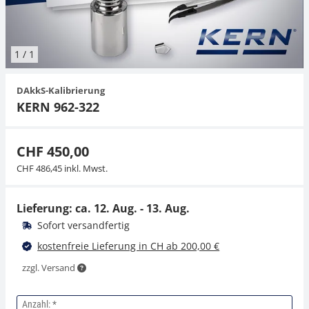
Hängewaagen
Organwaagen
Zug- und Druck-Kraftmesszellen
Videomikroskope
Expertenanwendungen
Zucker
Newton-Gewichte
Schallpegelmessgerät
Sonstiges
1
/
1
Kranwaagen
Zugvorrichtungen
Externe Beleuchtungseinheiten
Universelle Anwendungen
Farbmessung
DAkkS-Kalibrierung
Tischwaagen
Mikroskopkameras
Zubehör
KERN 962-322
Zubehör
CHF 450,00
CHF 486,45 inkl. Mwst.
Lieferung: ca.
12. Aug. - 13. Aug.
Sofort versandfertig
kostenfreie Lieferung in CH ab 200,00 €
zzgl. Versand
Anzahl: