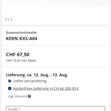
Hängewaagen
Organwaagen
Waagen inkl. Software
Zug- und Druck-Kraftmesszellen
Videomikroskope
Expertenanwendungen
Zucker
Newton-Gewichte
Schallpegelmessgerät
1
/
1
Kranwaagen
Zubehör
Zugvorrichtungen
Externe Beleuchtungseinheiten
Universelle Anwendungen
Farbmessung
Datenschnittstelle
Tischwaagen
Mikroskopkameras
Zubehör
KERN KXS-A04
Zubehör
CHF 67,50
CHF 72,97 inkl. Mwst.
Lieferung: ca.
12. Aug. - 13. Aug.
Sofort versandfertig
kostenfreie Lieferung in CH ab 200,00 €
zzgl. Versand
Anzahl: