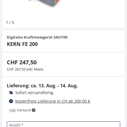
Hängewaagen
Organwaagen
Waagen inkl. Software
Zug- und Druck-Kraftmesszellen
Videomikroskope
Expertenanwendungen
Zucker
Newton-Gewichte
Sonstiges
1
/
5
Kranwaagen
Zubehör
Zugvorrichtungen
Externe Beleuchtungseinheiten
Universelle Anwendungen
Digitales Kraftmessgerät SAUTER
Tischwaagen
Mikroskopkameras
KERN FE 200
Zubehör
CHF 247,50
CHF 267,55 inkl. Mwst.
Lieferung: ca.
13. Aug. - 14. Aug.
Sofort versandfertig
kostenfreie Lieferung in CH ab 200,00 €
zzgl. Versand
Anzahl: