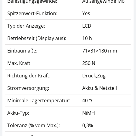
Befestigungsgewinde:
Außengewinde M6
Spitzenwert-Funktion:
Yes
Typ der Anzeige:
LCD
Betriebszeit (Display aus):
10 h
Einbaumaße:
71×31×180 mm
Max. Kraft:
250 N
Richtung der Kraft:
Druck;Zug
Stromversorgung:
Akku & Netzteil
Minimale Lagertemperatur:
40 °C
Akku-Typ:
NiMH
Toleranz (% vom Max.):
0,3%