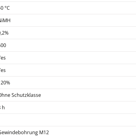
40 °C
NiMH
0,2%
500
Yes
Yes
120%
Ohne Schutzklasse
8 h
1
Gewindebohrung M12