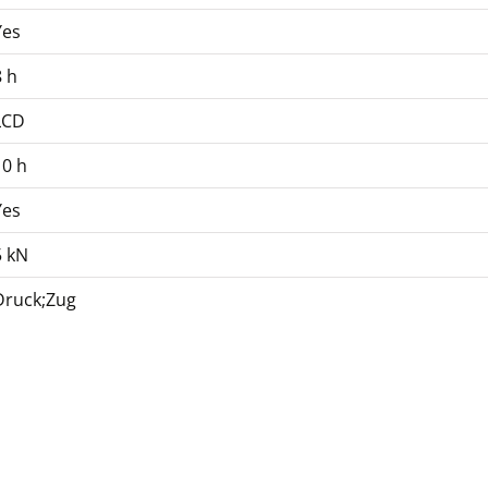
Yes
8 h
LCD
10 h
Yes
5 kN
Druck;Zug