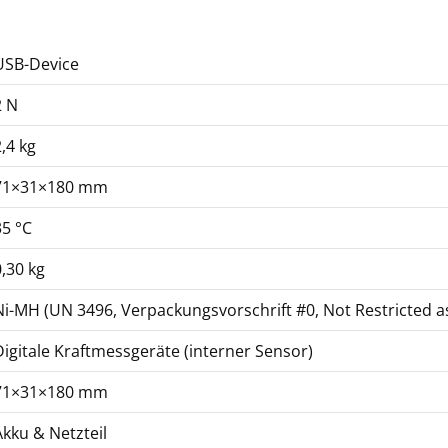
USB-Device
2 N
2,4 kg
71×31×180 mm
35 °C
0,30 kg
Ni-MH (UN 3496, Verpackungsvorschrift #0, Not Restricted as
Digitale Kraftmessgeräte (interner Sensor)
71×31×180 mm
Akku & Netzteil