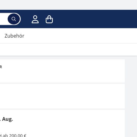
Suchbegriff eingeben, Vorschläge erscheinen wäh
Zubehör
ER
. Aug.
H ab 200,00 €