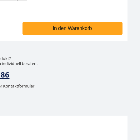
In den Warenkorb
odukt?
 individuell beraten.
786
er
Kontaktformular
.