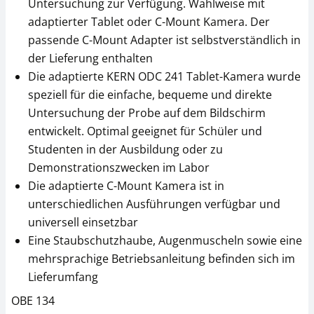
CHF 99,00
CHF 157,50
Untersuchung zur Verfügung. Wahlweise mit
CHF 107,02 inkl. Mwst.
CHF 170,26 inkl. Mwst.
adaptierter Tablet oder C-Mount Kamera. Der
passende C-Mount Adapter ist selbstverständlich in
der Lieferung enthalten
Die adaptierte KERN ODC 241 Tablet-Kamera wurde
speziell für die einfache, bequeme und direkte
Untersuchung der Probe auf dem Bildschirm
entwickelt. Optimal geeignet für Schüler und
Studenten in der Ausbildung oder zu
Mikroskop Objektiv
Mikroskop Okular
Demonstrationszwecken im Labor
KERN OBB-A1113
KERN OBB-A1348
Die adaptierte C-Mount Kamera ist in
CHF 103,50
CHF 40,50
unterschiedlichen Ausführungen verfügbar und
universell einsetzbar
CHF 111,88 inkl. Mwst.
CHF 43,78 inkl. Mwst.
Eine Staubschutzhaube, Augenmuscheln sowie eine
mehrsprachige Betriebsanleitung befinden sich im
Lieferumfang
OBE 134