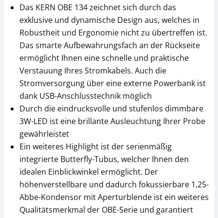
Das KERN OBE 134 zeichnet sich durch das
exklusive und dynamische Design aus, welches in
Robustheit und Ergonomie nicht zu übertreffen ist.
Mikroskop Okular
Mikroskop Objektiv
Das smarte Aufbewahrungsfach an der Rückseite
KERN OBB-A1349
KERN OBB-A1110
ermöglicht Ihnen eine schnelle und praktische
CHF 58,50
CHF 85,50
Verstauung Ihres Stromkabels. Auch die
CHF 63,24 inkl. Mwst.
CHF 92,43 inkl. Mwst.
Stromversorgung über eine externe Powerbank ist
dank USB-Anschlusstechnik möglich
Durch die eindrucksvolle und stufenlos dimmbare
3W-LED ist eine brillante Ausleuchtung Ihrer Probe
gewährleistet
Ein weiteres Highlight ist der serienmäßig
integrierte Butterfly-Tubus, welcher Ihnen den
idealen Einblickwinkel ermöglicht. Der
Mikroskop Filter
Mikroskop Okular
höhenverstellbare und dadurch fokussierbare 1,25-
KERN OBB-A1184
KERN OBB-A1347
Abbe-Kondensor mit Aperturblende ist ein weiteres
CHF 22,50
CHF 40,50
Qualitätsmerkmal der OBE-Serie und garantiert
CHF 24,32 inkl. Mwst.
CHF 43,78 inkl. Mwst.