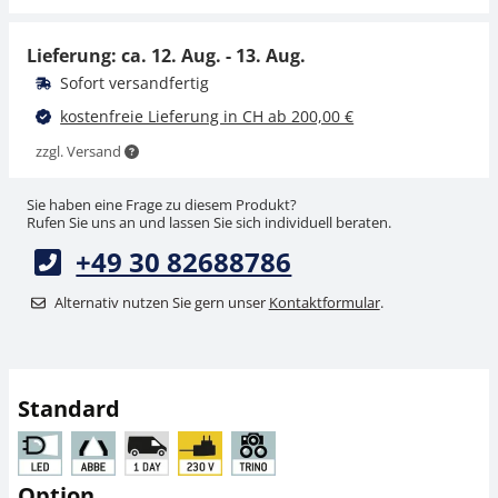
CHF 85,50
CHF 22,50
CHF 92,43 inkl. Mwst.
CHF 24,32 inkl. Mwst.
Lieferung: ca.
12. Aug. - 13. Aug.
Sofort versandfertig
kostenfreie Lieferung in CH ab 200,00 €
zzgl. Versand
Sie haben eine Frage zu diesem Produkt?
Rufen Sie uns an und lassen Sie sich individuell beraten.
+49 30 82688786
Mikroskop Filter
Mikroskop Filter
KERN OBB-A1467
KERN OBB-A1466
Alternativ nutzen Sie gern unser
Kontaktformular
.
CHF 22,50
CHF 22,50
CHF 24,32 inkl. Mwst.
CHF 24,32 inkl. Mwst.
Standard
Option