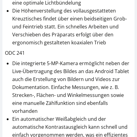
eine optimale Lichtbündelung
Die Höhenverstellung des vollausgestatteten
Kreuztisches findet über einen beidseitigen Grob-
und Feintrieb statt. Ein schnelles Arbeiten und
Verschieben des Präparats erfolgt über den
ergonomisch gestalteten koaxialen Trieb
ODC 241
Die integrierte 5-MP-Kamera ermöglicht neben der
Mikroskop Okular
Staubschutzhaube
KERN OBB-A1354
KERN OBB-A1387
Live-Übertragung des Bildes an das Android Tablet
auch die Erstellung von Bildern und Videos zur
CHF 45,00
CHF 31,50
Dokumentation. Einfache Messungen, wie z. B.
CHF 48,64 inkl. Mwst.
CHF 34,05 inkl. Mwst.
Strecken-, Flächen- und Winkelmessungen sowie
eine manuelle Zählfunktion sind ebenfalls
vorhanden
Ein automatischer Weißabgleich und der
automatische Kontrastausgleich kann schnell und
einfach vorgenommen werden, was ein effizientes