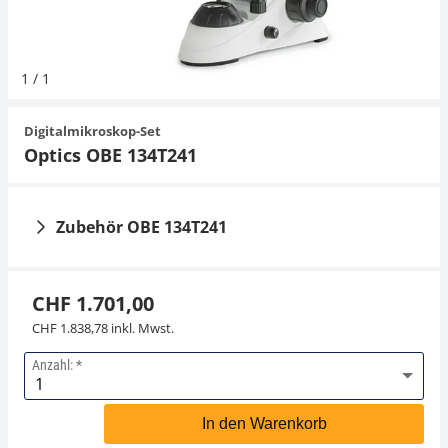
Hängewaagen
Organwaagen
Waagen inkl. Software
Zug- und Druck-Kraftmesszellen
Expertenanwendungen
Zucker
Newton-Gewichte
Schallpegelmessgerät
Sonstiges
1
/
1
Kranwaagen
Zubehör
Zugvorrichtungen
Universelle Anwendungen
Farbmessung
Digitalmikroskop-Set
Tischwaagen
Zubehör
Optics OBE 134T241
Zubehör OBE 134T241
CHF 1.701,00
CHF 1.838,78 inkl. Mwst.
Anzahl:
Dunkelfeldeinsatz
Mikroskop Filter
KERN OBB-A1148
KERN OBB-A1468
In den Warenkorb