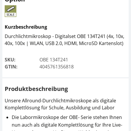
Mikroskop Objektiv
Mikroskop Objektiv
Kurzbeschreibung
KERN OBB-A1442
KERN OBB-A1441
Durchlichtmikroskop - Digitalset OBE 134T241 (4x, 10x,
CHF 171,00
CHF 184,50
40x, 100x | WLAN, USB 2.0, HDMI, MicroSD Kartenslot)
CHF 184,85 inkl. Mwst.
CHF 199,44 inkl. Mwst.
SKU:
OBE 134T241
GTIN:
4045761356818
Produktbeschreibung
Unsere Allround-Durchlichtmikroskope als digitale
Komplettlösung für Schule, Ausbildung und Labor
Mikroskop Kamera
Mikroskop Kamera
Adapter KERN OBB-
Adapter KERN OBB-
Die Labormikroskope der OBE- Serie stehen Ihnen
A1139
A1137
nun auch als digitale Komplettlösung für Ihre Live-