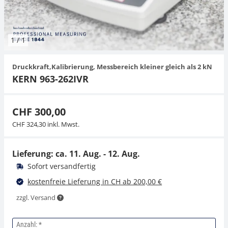
Hängewaagen
Organwaagen
Waagen inkl. Software
Zug- und Druck-Kraftmesszellen
Videomikroskope
Expertenanwendungen
Zucker
Newton-Gewichte
Schallpegelmessgerät
Sonstiges
1
/
1
Kranwaagen
Zubehör
Zugvorrichtungen
Externe Beleuchtungseinheiten
Universelle Anwendungen
Farbmessung
Druckkraft,Kalibrierung, Messbereich kleiner gleich als 2 kN
Tischwaagen
Mikroskopkameras
Zubehör
KERN 963-262IVR
Zubehör
CHF 300,00
CHF 324,30 inkl. Mwst.
Lieferung: ca.
11. Aug. - 12. Aug.
Sofort versandfertig
kostenfreie Lieferung in CH ab 200,00 €
zzgl. Versand
Anzahl: