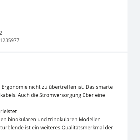
2
1235977
Mikroskop Okular
Mikroskop Okular
KERN OBB-A1348
KERN OBB-A1349
CHF 40,50
CHF 58,50
CHF 43,78 inkl. Mwst.
CHF 63,24 inkl. Mwst.
 Ergonomie nicht zu übertreffen ist. Das smarte
mkabels. Auch die Stromversorgung über eine
leistet
allen binokularen und trinokularen Modellen
turblende ist ein weiteres Qualitätsmerkmal der