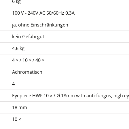
6 kg
100 V - 240V AC 50/60Hz 0,3A
ja, ohne Einschränkungen
kein Gefahrgut
4,6 kg
4 × / 10 × / 40 ×
Achromatisch
4
Eyepiece HWF 10 × / Ø 18mm with anti-fungus, high ey
18 mm
10 ×