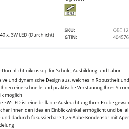
SKU:
OBE 12
 40 x, 3W LED (Durchlicht)
GTIN:
404576
Mikroskop Objektiv
KERN OBB-A1113
CHF 103,50
d-Durchlichtmikroskop für Schule, Ausbildung und Labor
CHF 111,88 inkl. Mwst.
sive und dynamische Design aus, welches in Robustheit und
Ihnen eine schnelle und praktische Verstauung Ihres Stro
ik möglich
 3W-LED ist eine brillante Ausleuchtung Ihrer Probe gewähr
welcher Ihnen den idealen Einblickwinkel ermöglicht und bei 
re und dadurch fokussierbare 1,25-Abbe-Kondensor mit Aper
ndelung