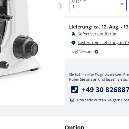
Anzahl:
Dunkelfeldeinsatz
KERN OBB-A1148
Lieferung: ca.
12. Aug. - 13
CHF 85,50
Sofort versandfertig
CHF 92,43 inkl. Mwst.
kostenfreie Lieferung in C
zzgl. Versand
Sie haben eine Frage zu diesem Pr
Rufen Sie uns an und lassen Sie sich
+49 30 82688
Mikroskop Filter
Alternativ nutzen Sie gern uns
KERN OBB-A1466
CHF 22,50
CHF 24,32 inkl. Mwst.
Option