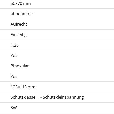
50×70 mm
abnehmbar
Aufrecht
Einseitig
1,25
Yes
Binokular
Yes
125×115 mm
Schutzklasse III - Schutzkleinspannung
3W