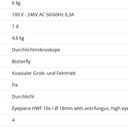
6 kg
100 V - 240V AC 50/60Hz 0,3A
1 d
4,6 kg
Durchlichtmikroskope
Butterfly
Koaxialer Grob- und Feintrieb
Fix
Durchlicht
Eyepiece HWF 10x / Ø 18mm with anti-fungus, high ey
4