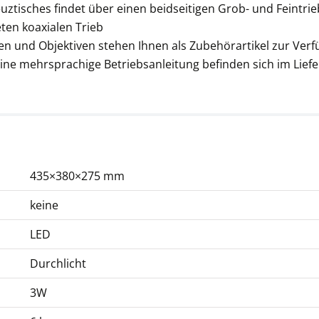
ztisches findet über einen beidseitigen Grob- und Feintrie
Mikroskop Objektiv
KERN OBB-A1110
ten koaxialen Trieb
en und Objektiven stehen Ihnen als Zubehörartikel zur Ver
CHF 85,50
ne mehrsprachige Betriebsanleitung befinden sich im Lief
CHF 92,43 inkl. Mwst.
435×380×275 mm
keine
Mikroskop Okular
KERN OBB-A1347
LED
CHF 40,50
Durchlicht
CHF 43,78 inkl. Mwst.
3W