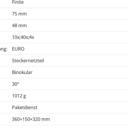
Finite
75 mm
48 mm
10x;40x;4x
ang:
EURO
Steckernetzteil
Binokular
30°
1012 g
Paketdienst
360×150×320 mm