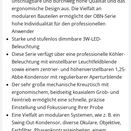
CHF 31,50
CHF 256,50
unschlagbare und durchweg hohe Qualität und das
CHF 34,05 inkl. Mwst.
ergonomische Design aus. Die Vielfalt an
CHF 277,28 inkl. Mwst.
modularen Bauteilen ermöglicht der OBN-Serie
hohe Individualität für den professionellen
Anwender
Starke und stufenlos dimmbare 3W-LED-
Beleuchtung
Diese Serie verfügt über eine professionelle Köhler-
Beleuchtung mit einstellbarer Leuchtfeldblende
sowie einem zentrier- und höhenverstellbaren 1,25-
Mikroskop Okular
Phasenkontrasteinheit
KERN OBB-A1617
KERN OBB-A1395
Abbe-Kondensor mit regulierbarer Aperturblende
Der sehr große mechanische Kreuztisch mit
CHF 139,50
CHF 256,50
ergonomischem, beidseitig koaxialem Grob- und
CHF 150,80 inkl. Mwst.
CHF 277,28 inkl. Mwst.
Feintrieb ermöglicht eine schnelle, präzise
Einstellung und Fokussierung Ihrer Probe
Eine Vielfalt an modularen Systemen, wie z. B. ein
Swing-Out-Kondensor, diverse Okulare, Objektive,
Farbfilter, Phasenkontrasteinheiten, einem