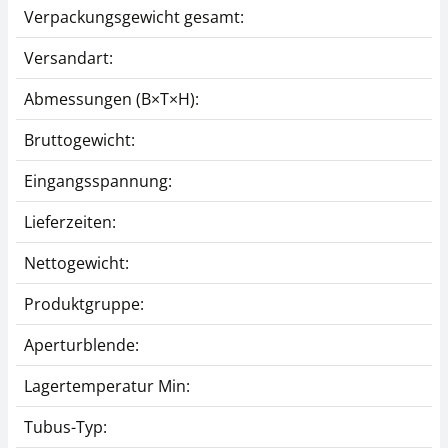
Verpackungsgewicht gesamt:
CHF 179,99 inkl. Mwst.
Versandart:
Abmessungen (B×T×H):
Bruttogewicht:
Eingangsspannung:
Lieferzeiten:
Mikroskop Okular
Mikroskop Filter
KERN OBB-A1354
KERN OBB-A1183
Nettogewicht:
CHF 45,00
CHF 22,50
Produktgruppe:
CHF 48,64 inkl. Mwst.
CHF 24,32 inkl. Mwst.
Aperturblende:
Lagertemperatur Min:
Tubus-Typ: