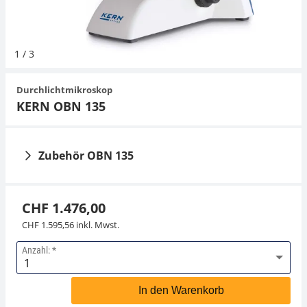
Hängewaagen
Organwaagen
Waagen inkl. Software
Zug- und Druck-Kraftmesszellen
Expertenanwendungen
Zucker
Newton-Gewichte
Schallpegelmessgerät
Sonstiges
1
/
3
Kranwaagen
Zubehör
Zugvorrichtungen
Universelle Anwendungen
Farbmessung
Durchlichtmikroskop
Tischwaagen
Zubehör
KERN OBN 135
Zubehör OBN 135
CHF 1.476,00
CHF 1.595,56 inkl. Mwst.
Anzahl:
Mikroskop Okular
Mikroskoptubus
KERN OBB-A1618
KERN OBB-A1359
In den Warenkorb