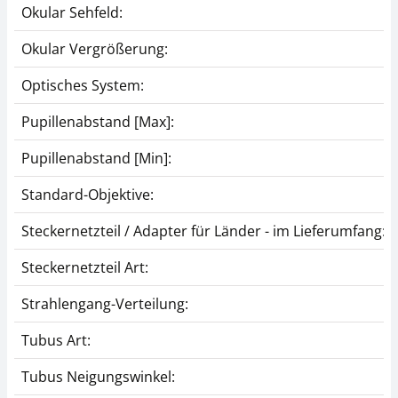
Okular Sehfeld:
Okular Vergrößerung:
Infinity PH-Plan-
Infinity PH-Plan-
Objektiv KERN OBB-
Objektiv KERN OBB-
A1392
A1391
Optisches System:
CHF 256,50
CHF 198,00
Pupillenabstand [Max]:
CHF 277,28 inkl. Mwst.
CHF 214,04 inkl. Mwst.
Pupillenabstand [Min]:
Standard-Objektive:
Steckernetzteil / Adapter für Länder - im Lieferumfang:
Steckernetzteil Art:
Strahlengang-Verteilung:
Infinity PH-Plan-
Dunkelfeldeinsatz
Tubus Art:
Objektiv KERN OBB-
OBB-A1150
A1390
CHF 85,50
Tubus Neigungswinkel:
CHF 166,50
CHF 92,43 inkl. Mwst.