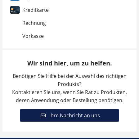
Kreditkarte
Rechnung
Vorkasse
Mikroskop Okular
Mikroskopadapter
Wir sind hier, um zu helfen.
KERN OBB-A1351
KERN OBB-A1136
Benötigen Sie Hilfe bei der Auswahl des richtigen
CHF 85,50
CHF 157,50
Produkts?
CHF 92,43 inkl. Mwst.
CHF 170,26 inkl. Mwst.
Kontaktieren Sie uns, wenn Sie Rat zu Produkten,
deren Anwendung oder Bestellung benötigen.
Ihre Nachricht an uns