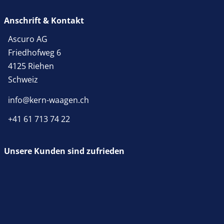
Mikroskop Okular
Anschrift & Kontakt
Phasenkontrasteinheit
KERN OBB-A1352
KERN OBB-A1218
Ascuro AG
CHF 139,50
CHF 423,00
Friedhofweg 6
CHF 150,80 inkl. Mwst.
CHF 457,26 inkl. Mwst.
4125 Riehen
Schweiz
info@kern-waagen.ch
+41 61 713 74 22
Unsere Kunden sind zufrieden
Mikroskop Objektiv
Polarisationseinheit
KERN OBB-A1270
OBB-A1283
CHF 351,00
CHF 261,00
CHF 379,43 inkl. Mwst.
CHF 282,14 inkl. Mwst.