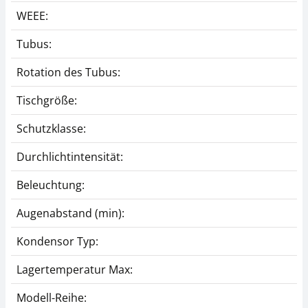
WEEE:
Tubus:
Rotation des Tubus:
Tischgröße:
Schutzklasse:
Mikroskoptubus
Phasenkontrasteinheit
KERN OBB-A1125
KERN OBB-A1212
Durchlichtintensität:
CHF 265,50
CHF 513,00
Beleuchtung:
CHF 287,01 inkl. Mwst.
CHF 554,55 inkl. Mwst.
Augenabstand (min):
Kondensor Typ:
Lagertemperatur Max:
Modell-Reihe: