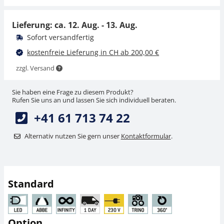
CHF 117,00
CHF 360,00
CHF 126,48 inkl. Mwst.
CHF 389,16 inkl. Mwst.
Lieferung: ca.
12. Aug. - 13. Aug.
Sofort versandfertig
kostenfreie Lieferung in CH ab 200,00 €
zzgl. Versand
Sie haben eine Frage zu diesem Produkt?
Rufen Sie uns an und lassen Sie sich individuell beraten.
+41 61 713 74 22
Mikroskop Okular
Mikroskop Objektiv
KERN OBB-A1448
KERN OBB-A1437
Alternativ nutzen Sie gern unser
Kontaktformular
.
CHF 81,00
CHF 441,00
CHF 87,56 inkl. Mwst.
CHF 476,72 inkl. Mwst.
Standard
Option