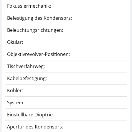
Fokussiermechanik:
Befestigung des Kondensors:
Mikroskopadapter
Phasenkontrasteinheit
KERN OBB-A1140
KERN OBB-A1214
Beleuchtungsrichtungen:
CHF 99,00
CHF 306,00
Okular:
CHF 107,02 inkl. Mwst.
CHF 330,79 inkl. Mwst.
Objektivrevolver-Positionen:
Tischverfahrweg:
Kabelbefestigung:
Köhler:
System:
Mikroskoptubus
Mikroskop Filter
KERN OBB-A1344
KERN OBB-A1165
Einstellbare Dioptrie:
CHF 414,00
CHF 22,50
Apertur des Kondensors:
CHF 447,53 inkl. Mwst.
CHF 24,32 inkl. Mwst.