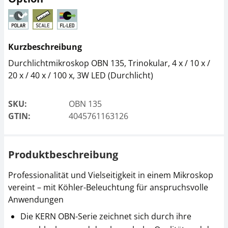
Mikroskop-
Infinity PH-Plan-
Kurzbeschreibung
Kondensor KERN OBB-
Objektiv KERN OBB-
A1421
A1393
Durchlichtmikroskop OBN 135, Trinokular, 4 x / 10 x /
20 x / 40 x / 100 x, 3W LED (Durchlicht)
CHF 261,00
CHF 337,50
CHF 282,14 inkl. Mwst.
CHF 364,84 inkl. Mwst.
SKU:
OBN 135
GTIN:
4045761163126
Produktbeschreibung
Professionalität und Vielseitigkeit in einem Mikroskop
vereint – mit Köhler-Beleuchtung für anspruchsvolle
Anwendungen
Staubschutzhaube
Phasenkontrasteinheit
KERN OBB-A1388
KERN OBB-A1394
Die KERN OBN-Serie zeichnet sich durch ihre