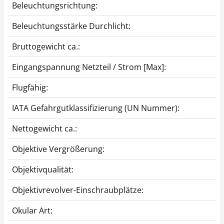
CHF 116,75 inkl. Mwst.
CHF 136,21 inkl. Mwst.
Beleuchtungsrichtung:
Beleuchtungsstärke Durchlicht:
Bruttogewicht ca.:
Eingangspannung Netzteil / Strom [Max]:
Flugfähig:
IATA Gefahrgutklassifizierung (UN Nummer):
Phasenkontrasteinheit
Phasenkontrasteinheit
KERN OBB-A1397
KERN OBB-A1396
Nettogewicht ca.:
CHF 256,50
CHF 256,50
Objektive Vergrößerung:
CHF 277,28 inkl. Mwst.
CHF 277,28 inkl. Mwst.
Objektivqualität:
Objektivrevolver-Einschraubplätze:
Okular Art: