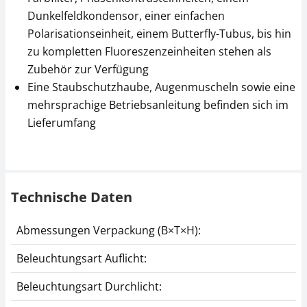
Dunkelfeldkondensor, einer einfachen
Polarisationseinheit, einem Butterfly-Tubus, bis hin
zu kompletten Fluoreszenzeinheiten stehen als
PH-Schieber KERN
PH-Schieber KERN
OBB-A1455
OBB-A1453
Zubehör zur Verfügung
Eine Staubschutzhaube, Augenmuscheln sowie eine
CHF 108,00
CHF 108,00
mehrsprachige Betriebsanleitung befinden sich im
CHF 116,75 inkl. Mwst.
CHF 116,75 inkl. Mwst.
Lieferumfang
Technische Daten
Abmessungen Verpackung (B×T×H):
PH-Schieber KERN
Phasenkontrasteinheit
Beleuchtungsart Auflicht:
OBB-A1452
KERN OBB-A1451
Beleuchtungsart Durchlicht:
CHF 108,00
CHF 126,00