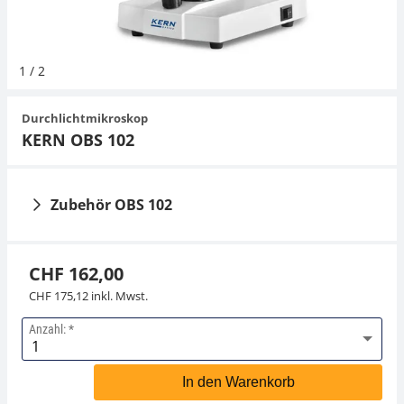
Hängewaagen
Organwaagen
Waagen inkl. Software
Zug- und Druck-Kraftmesszellen
Expertenanwendungen
Zucker
Newton-Gewichte
Schallpegelmessgerät
Sonstiges
1
/
2
Kranwaagen
Zubehör
Zugvorrichtungen
Universelle Anwendungen
Farbmessung
Durchlichtmikroskop
Tischwaagen
Zubehör
KERN OBS 102
Zubehör OBS 102
CHF 162,00
CHF 175,12 inkl. Mwst.
Anzahl:
Mikroskop Filter
Staubschutzhaube
KERN OBB-A1184
KERN OBB-A1387
In den Warenkorb