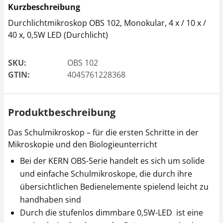
Kurzbeschreibung
Durchlichtmikroskop OBS 102, Monokular, 4 x / 10 x /
40 x, 0,5W LED (Durchlicht)
Mikroskop Okular
Mikroskop Filter
KERN OBB-A1474
KERN OBB-A1468
SKU:
OBS 102
CHF 31,50
CHF 22,50
GTIN:
4045761228368
CHF 34,05 inkl. Mwst.
CHF 24,32 inkl. Mwst.
Produktbeschreibung
Das Schulmikroskop – für die ersten Schritte in der
Mikroskopie und den Biologieunterricht
Bei der KERN OBS-Serie handelt es sich um solide
und einfache Schulmikroskope, die durch ihre
übersichtlichen Bedienelemente spielend leicht zu
Mikroskop Filter
Mikroskop Objektiv
KERN OBB-A1467
KERN OBB-A1442
handhaben sind
Durch die stufenlos dimmbare 0,5W-LED ist eine
CHF 22,50
CHF 171,00