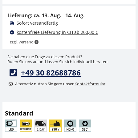
CHF 22,50
CHF 31,50
CHF 24,32 inkl. Mwst.
CHF 34,05 inkl. Mwst.
Lieferung: ca.
13. Aug. - 14. Aug.
Sofort versandfertig
kostenfreie Lieferung in CH ab 200,00 €
zzgl. Versand
Sie haben eine Frage zu diesem Produkt?
Rufen Sie uns an und lassen Sie sich individuell beraten.
+49 30 82688786
Mikroskop Objektiv
Mikroskop Okular
KERN OBB-A1479
KERN OBB-A1475
Alternativ nutzen Sie gern unser
Kontaktformular
.
CHF 58,50
CHF 31,50
CHF 63,24 inkl. Mwst.
CHF 34,05 inkl. Mwst.
Standard