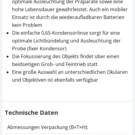
optimale Ausleuchtung der Präparate sowie eine
CHF 24,32 inkl. Mwst.
CHF 184,85 inkl. Mwst.
hohe Lebensdauer gewährleistet. Auch ein mobiler
Einsatz ist durch die wiederaufladbaren Batterien
kein Problem
Die einfache 0,65-Kondensorlinse sorgt für eine
optimale Lichtbündelung und Ausleuchtung der
Probe (fixer Kondensor)
Die Fokussierung des Objekts findet über einen
beidseitigen Grob- und Feintrieb statt
Mikroskop Objektiv
Mikroskop Objektiv
KERN OBB-A1441
KERN OBB-A1480
Eine große Auswahl an unterschiedlichen Okularen
und Objektiven ist ebenfalls verfügbar
CHF 184,50
CHF 63,00
CHF 199,44 inkl. Mwst.
CHF 68,10 inkl. Mwst.
Technische Daten
Abmessungen Verpackung (B×T×H):