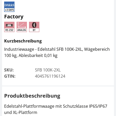
Netzteil KERN YKA-11
Netzteil KERN PFB-
A03
Factory
CHF 49,50
CHF 38,70
CHF 53,51 inkl. Mwst.
CHF 41,83 inkl. Mwst.
Kurzbeschreibung
Industriewaage - Edelstahl SFB 100K-2XL, Wägebereich
100 kg, Ablesbarkeit 0,01 kg
SKU:
SFB 100K-2XL
GTIN:
4045761196124
Prüfgewicht KERN
Schnittstellenkabel
346-81
CFS-A01
Produktbeschreibung
CHF 531,00
CHF 45,00
CHF 574,01 inkl. Mwst.
CHF 48,64 inkl. Mwst.
Edelstahl-Plattformwaage mit Schutzklasse IP65/IP67
und XL-Plattform