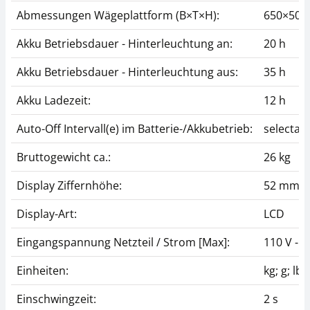
Datenschnittstelle
Thermodrucker KERN
KERN CFS-A04
YKC-01
Abmessungen Wägeplattform (B×T×H):
650×500
CHF 34,20
CHF 279,00
Akku Betriebsdauer - Hinterleuchtung an:
20 h
CHF 36,97 inkl. Mwst.
CHF 301,60 inkl. Mwst.
Akku Betriebsdauer - Hinterleuchtung aus:
35 h
Akku Ladezeit:
12 h
Auto-Off Intervall(e) im Batterie-/Akkubetrieb:
selectab
Bruttogewicht ca.:
26 kg
Display Ziffernhöhe:
52 mm
Netzteil KERN PFB-
A04
Display-Art:
LCD
CHF 38,70
Eingangspannung Netzteil / Strom [Max]:
110 V - 2
CHF 41,83 inkl. Mwst.
Einheiten:
kg; g; lb; 
Einschwingzeit:
2 s