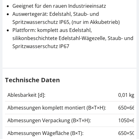
Geeignet für den rauen Industrieeinsatz
Auswertegerät: Edelstahl, Staub- und
Spritzwasserschutz IP65, (nur im Akkubetrieb)
Plattform: komplett aus Edelstahl,
silikonbeschichtete Edelstahl-Wägezelle, Staub- und
Spritzwasserschutz IP67
Stativ KERN SFB-A01
Datenschnittstelle
KERN KFN-A01
CHF 94,50
CHF 202,50
CHF 102,15 inkl. Mwst.
CHF 218,90 inkl. Mwst.
Technische Daten
Ablesbarkeit [d]:
0,01 kg
Abmessungen komplett montiert (B×T×H):
650×660
Abmessungen Verpackung (B×T×H):
1050×67
Abmessungen Wägefläche (B×T):
650×50