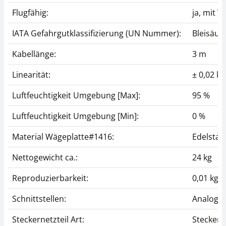
Flugfähig:
ja, mit V
IATA Gefahrgutklassifizierung (UN Nummer):
Bleisäur
Kabellänge:
3 m
Linearität:
± 0,02 kg
Luftfeuchtigkeit Umgebung [Max]:
95 %
Luftfeuchtigkeit Umgebung [Min]:
0 %
Material Wägeplatte#1416:
Edelstah
Nettogewicht ca.:
24 kg
Reproduzierbarkeit:
0,01 kg
Schnittstellen:
Analog (0
Steckernetzteil Art:
Steckern