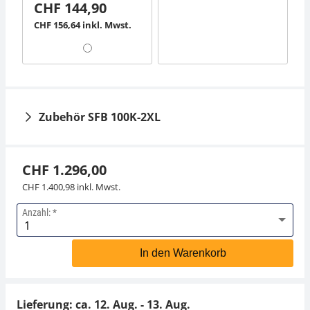
CHF 144,90
CHF 156,64 inkl. Mwst.
Zubehör SFB 100K-2XL
CHF 1.296,00
CHF 1.400,98 inkl. Mwst.
Anzahl:
Akkubetrieb intern
Netzteil KERN PFB-
KERN GAB-A04
A02
In den Warenkorb
CHF 37,80
CHF 34,20
CHF 40,86 inkl. Mwst.
CHF 36,97 inkl. Mwst.
Lieferung: ca.
12. Aug. - 13. Aug.