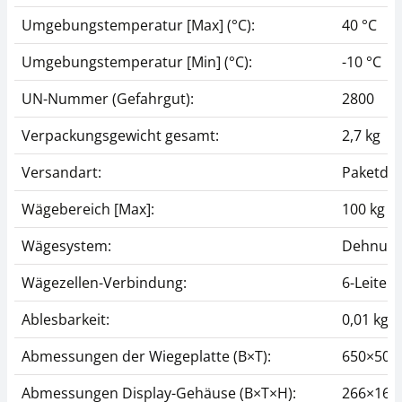
Umgebungstemperatur [Max] (°C):
40 °C
Umgebungstemperatur [Min] (°C):
-10 °C
UN-Nummer (Gefahrgut):
2800
Verpackungsgewicht gesamt:
2,7 kg
Versandart:
Paketdie
Wägebereich [Max]:
100 kg
Wägesystem:
Dehnung
Wägezellen-Verbindung:
6-Leiter
Ablesbarkeit:
0,01 kg
Abmessungen der Wiegeplatte (B×T):
650×50
Abmessungen Display-Gehäuse (B×T×H):
266×165