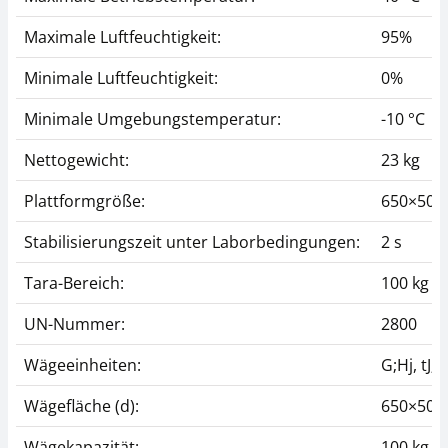
Maximale Luftfeuchtigkeit:
95%
Minimale Luftfeuchtigkeit:
0%
Minimale Umgebungstemperatur:
-10 °C
Nettogewicht:
23 kg
Plattformgröße:
650×50
Stabilisierungszeit unter Laborbedingungen:
2 s
Tara-Bereich:
100 kg
UN-Nummer:
2800
Wägeeinheiten:
G;Hj, tJ;k
Wägefläche (d):
650×50
Wägekapazität:
100 kg