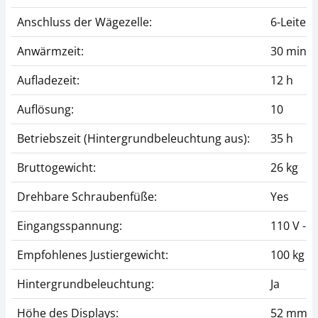
Anschluss der Wägezelle:
6-Leiter
Anwärmzeit:
30 min
Aufladezeit:
12 h
Auflösung:
10
Betriebszeit (Hintergrundbeleuchtung aus):
35 h
Bruttogewicht:
26 kg
Drehbare Schraubenfüße:
Yes
Eingangsspannung:
110 V - 2
Empfohlenes Justiergewicht:
100 kg (
Hintergrundbeleuchtung:
Ja
Höhe des Displays:
52 mm