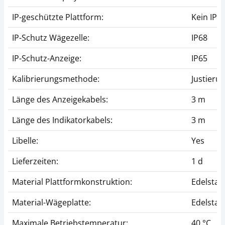
IP-geschützte Plattform:
Kein IP-
IP-Schutz Wägezelle:
IP68
IP-Schutz-Anzeige:
IP65
Kalibrierungsmethode:
Justieru
Länge des Anzeigekabels:
3 m
Länge des Indikatorkabels:
3 m
Libelle:
Yes
Lieferzeiten:
1 d
Material Plattformkonstruktion:
Edelstah
Material-Wägeplatte:
Edelstah
Maximale Betriebstemperatur:
40 °C