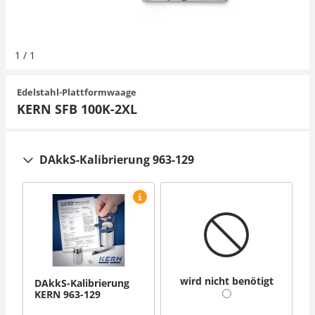
Organwaagen
Zug- und Druck-Kraftmesszellen
Videomikroskope
Expertenanwendungen
Zucker
Newton-Gewichte
Schallpegelmessgerät
Sonstiges
1
/
1
Zugvorrichtungen
Externe Beleuchtungseinheiten
Universelle Anwendungen
Farbmessung
Edelstahl-Plattformwaage
Mikroskopkameras
Zubehör
KERN SFB 100K-2XL
Zubehör
DAkkS-Kalibrierung 963-129
wird nicht benötigt
DAkkS-Kalibrierung
KERN 963-129