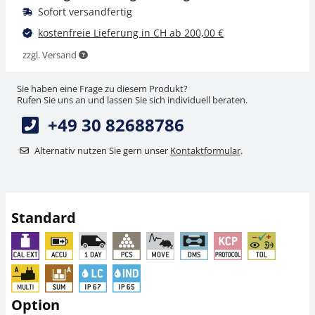
Sofort versandfertig
kostenfreie Lieferung in CH ab 200,00 €
zzgl. Versand
Sie haben eine Frage zu diesem Produkt?
Rufen Sie uns an und lassen Sie sich individuell beraten.
+49 30 82688786
ESD-Erdungsset YGR-
Rollenbahn KERN
01
YRO-03
Alternativ nutzen Sie gern unser
Kontaktformular
.
CHF 54,00
CHF 1.080,00
CHF 58,37 inkl. Mwst.
CHF 1.167,48 inkl. Mwst.
Standard
Option