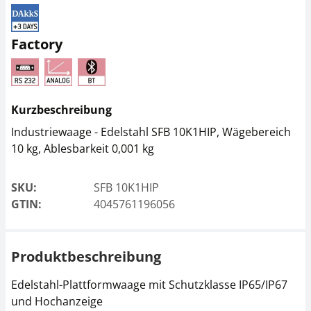
Netzteil KERN YKA-11
Netzteil KERN PFB-
A03
Factory
CHF 49,50
CHF 38,70
CHF 53,51 inkl. Mwst.
CHF 41,83 inkl. Mwst.
Kurzbeschreibung
Industriewaage - Edelstahl SFB 10K1HIP, Wägebereich
10 kg, Ablesbarkeit 0,001 kg
SKU:
SFB 10K1HIP
GTIN:
4045761196056
Schnittstellenkabel
Datenschnittstelle
CFS-A01
KERN KFN-A01
Produktbeschreibung
CHF 45,00
CHF 202,50
CHF 48,64 inkl. Mwst.
CHF 218,90 inkl. Mwst.
Edelstahl-Plattformwaage mit Schutzklasse IP65/IP67
und Hochanzeige