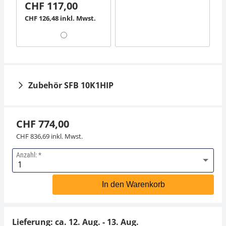
CHF 117,00
CHF 126,48 inkl. Mwst.
Zubehör SFB 10K1HIP
CHF 774,00
CHF 836,69 inkl. Mwst.
Anzahl:
Akkubetrieb intern
Netzteil KERN PFB-
KERN GAB-A04
A04
In den Warenkorb
CHF 37,80
CHF 38,70
CHF 40,86 inkl. Mwst.
CHF 41,83 inkl. Mwst.
Lieferung: ca.
12. Aug. - 13. Aug.