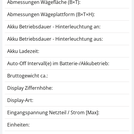
Taraschale KERN RFS-
Netzteil KERN PFB-
Abmessungen Wägefläche (B×T):
A02
A05
Abmessungen Wägeplattform (B×T×H):
CHF 67,50
CHF 34,20
CHF 72,97 inkl. Mwst.
CHF 36,97 inkl. Mwst.
Akku Betriebsdauer - Hinterleuchtung an:
Akku Betriebsdauer - Hinterleuchtung aus:
Akku Ladezeit:
Auto-Off Intervall(e) im Batterie-/Akkubetrieb:
Bruttogewicht ca.:
Display Ziffernhöhe:
Display-Art:
Eingangspannung Netzteil / Strom [Max]:
Einheiten: