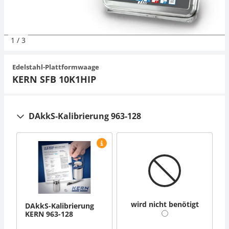
Organwaagen
Zug- und Druck-Kraftmesszellen
Videomikroskope
Expertenanwendungen
Zucker
Newton-Gewichte
Schallpegelmessgerät
Sonstiges
1
/
3
Zugvorrichtungen
Externe Beleuchtungseinheiten
Universelle Anwendungen
Farbmessung
Edelstahl-Plattformwaage
Mikroskopkameras
Zubehör
KERN SFB 10K1HIP
Zubehör
DAkkS-Kalibrierung 963-128
wird nicht benötigt
DAkkS-Kalibrierung
KERN 963-128