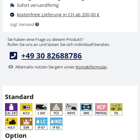
Sofort versandfertig
kostenfreie Lieferung in CH ab 200,00 €
zzgl. Versand
Sie haben eine Frage zu diesem Produkt?
Rufen Sie uns an und lassen Sie sich individuell beraten.
+49 30 82688786
Netzteil KERN PFB-
ESD-Erdungsset YGR-
A02
01
Alternativ nutzen Sie gern unser
Kontaktformular
.
CHF 34,20
CHF 54,00
CHF 36,97 inkl. Mwst.
CHF 58,37 inkl. Mwst.
Standard
Option