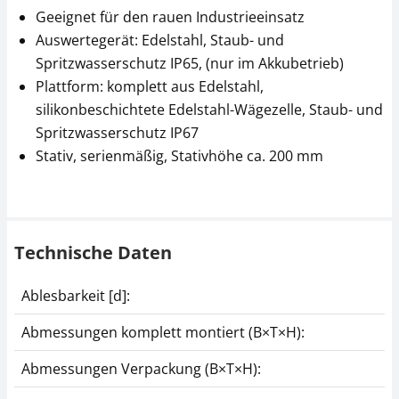
Geeignet für den rauen Industrieeinsatz
Auswertegerät: Edelstahl, Staub- und
Spritzwasserschutz IP65, (nur im Akkubetrieb)
Plattform: komplett aus Edelstahl,
silikonbeschichtete Edelstahl-Wägezelle, Staub- und
Spritzwasserschutz IP67
Datenschnittstelle
Thermodrucker KERN
Stativ, serienmäßig, Stativhöhe ca. 200 mm
KERN CFS-A04
YKC-01
CHF 34,20
CHF 279,00
CHF 36,97 inkl. Mwst.
CHF 301,60 inkl. Mwst.
Technische Daten
Ablesbarkeit [d]:
Abmessungen komplett montiert (B×T×H):
Abmessungen Verpackung (B×T×H):