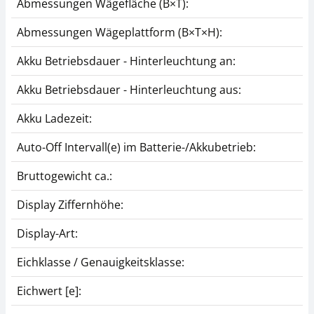
Abmessungen Wägefläche (B×T):
KERN KFN-A01
CFS-A01
Abmessungen Wägeplattform (B×T×H):
CHF 202,50
CHF 45,00
CHF 218,90 inkl. Mwst.
CHF 48,64 inkl. Mwst.
Akku Betriebsdauer - Hinterleuchtung an:
Akku Betriebsdauer - Hinterleuchtung aus:
Akku Ladezeit:
Auto-Off Intervall(e) im Batterie-/Akkubetrieb:
Bruttogewicht ca.:
Netzteil KERN PFB-
Display Ziffernhöhe:
A05
Display-Art:
CHF 34,20
CHF 36,97 inkl. Mwst.
Eichklasse / Genauigkeitsklasse:
Eichwert [e]: