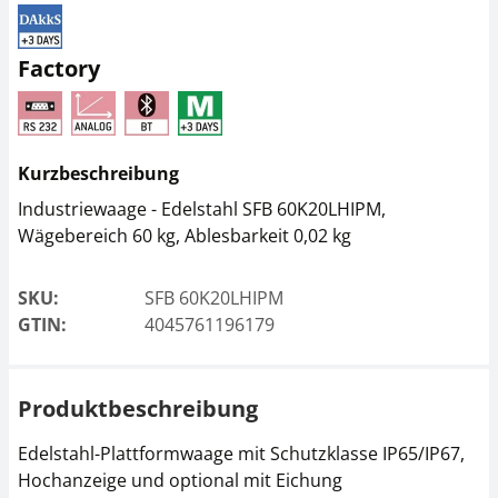
Netzteil KERN PFB-
Netzteil KERN PFB-
A02
A04
Factory
CHF 34,20
CHF 38,70
CHF 36,97 inkl. Mwst.
CHF 41,83 inkl. Mwst.
Kurzbeschreibung
Industriewaage - Edelstahl SFB 60K20LHIPM,
Wägebereich 60 kg, Ablesbarkeit 0,02 kg
SKU:
SFB 60K20LHIPM
GTIN:
4045761196179
Netzteil KERN PFB-
Taraschale KERN RFS-
A03
A02
Produktbeschreibung
CHF 38,70
CHF 67,50
CHF 41,83 inkl. Mwst.
CHF 72,97 inkl. Mwst.
Edelstahl-Plattformwaage mit Schutzklasse IP65/IP67,
Hochanzeige und optional mit Eichung