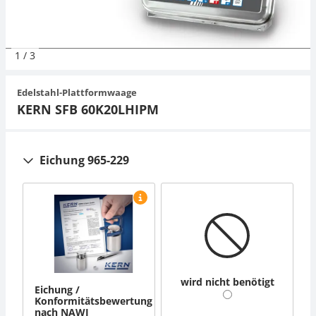
Organwaagen
Zug- und Druck-Kraftmesszellen
Videomikroskope
Expertenanwendungen
Zucker
Newton-Gewichte
Schallpegelmessgerät
Sonstiges
1
/
3
Zugvorrichtungen
Externe Beleuchtungseinheiten
Universelle Anwendungen
Farbmessung
Edelstahl-Plattformwaage
Mikroskopkameras
Zubehör
KERN SFB 60K20LHIPM
Zubehör
Eichung 965-229
wird nicht benötigt
Eichung /
Konformitätsbewertung
nach NAWI