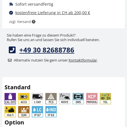
Sofort versandfertig
kostenfreie Lieferung in CH ab 200,00 €
zzgl. Versand
Sie haben eine Frage zu diesem Produkt?
Rufen Sie uns an und lassen Sie sich individuell beraten.
+49 30 82688786
Rollenbahn KERN
ESD-Erdungsset YGR-
YRO-01
01
Alternativ nutzen Sie gern unser
Kontaktformular
.
CHF 747,00
CHF 54,00
CHF 807,51 inkl. Mwst.
CHF 58,37 inkl. Mwst.
Standard
Option