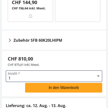
CHF 144,90
CHF 156,64 inkl. Mwst.
Zubehör SFB 60K20LHIPM
CHF 810,00
CHF 875,61 inkl. Mwst.
Anzahl:
Akkubetrieb intern
Netzteil KERN YKA-11
KERN GAB-A04
In den Warenkorb
CHF 49,50
CHF 37,80
CHF 53,51 inkl. Mwst.
CHF 40,86 inkl. Mwst.
Lieferung: ca.
12. Aug. - 13. Aug.