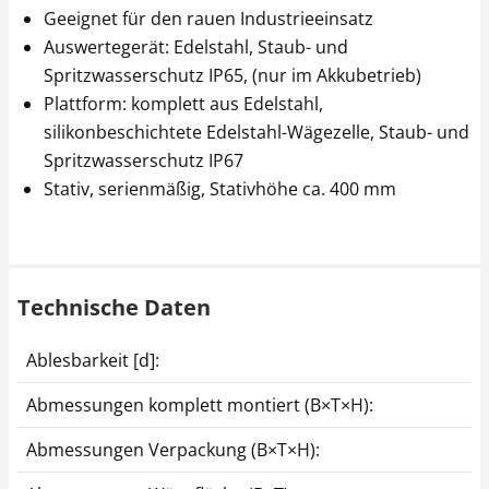
Geeignet für den rauen Industrieeinsatz
Auswertegerät: Edelstahl, Staub- und
Spritzwasserschutz IP65, (nur im Akkubetrieb)
Plattform: komplett aus Edelstahl,
silikonbeschichtete Edelstahl-Wägezelle, Staub- und
Spritzwasserschutz IP67
Thermodrucker KERN
Datenschnittstelle
Stativ, serienmäßig, Stativhöhe ca. 400 mm
YKC-01
KERN CFS-A04
CHF 279,00
CHF 34,20
CHF 301,60 inkl. Mwst.
CHF 36,97 inkl. Mwst.
Technische Daten
Ablesbarkeit [d]:
Abmessungen komplett montiert (B×T×H):
Abmessungen Verpackung (B×T×H):
Datenschnittstelle
Schnittstellenkabel