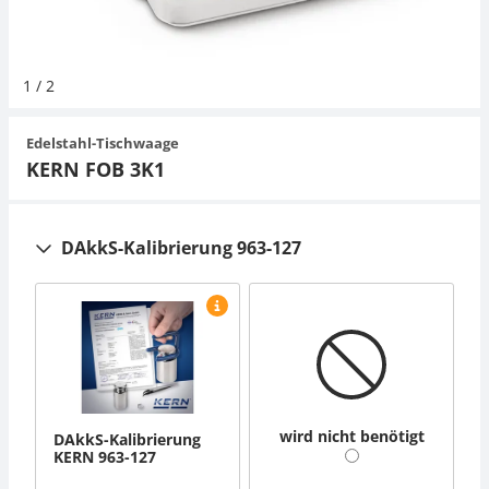
Hängewaagen
Organwaagen
Zug- und Druck-Kraftmesszellen
Videomikroskope
Expertenanwendungen
Zucker
Newton-Gewichte
Schallpegelmessgerät
Sonstiges
1
/
2
Kranwaagen
Zugvorrichtungen
Externe Beleuchtungseinheiten
Universelle Anwendungen
Farbmessung
Edelstahl-Tischwaage
Tischwaagen
Mikroskopkameras
Zubehör
KERN FOB 3K1
Zubehör
DAkkS-Kalibrierung 963-127
wird nicht benötigt
DAkkS-Kalibrierung
KERN 963-127