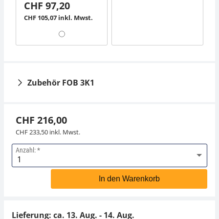
CHF 97,20
CHF 105,07 inkl. Mwst.
Zubehör FOB 3K1
CHF 216,00
CHF 233,50 inkl. Mwst.
Anzahl:
Arbeitsschutzhaube
Akkubetrieb intern
KERN FOB-A05S05
KERN FOB-A07
In den Warenkorb
CHF 49,50
CHF 54,00
CHF 53,51 inkl. Mwst.
CHF 58,37 inkl. Mwst.
Lieferung: ca.
13. Aug. - 14. Aug.