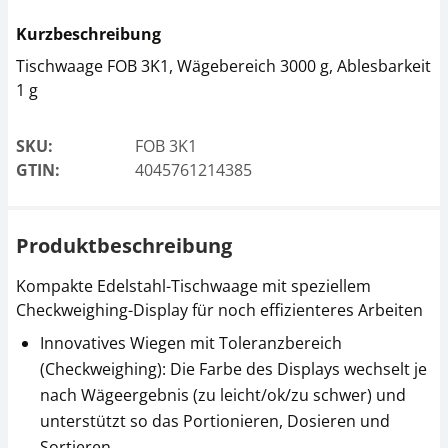
Arbeitsschutzhaube
Kurzbeschreibung
KERN FOB-A05
Tischwaage FOB 3K1, Wägebereich 3000 g, Ablesbarkeit
CHF 31,50
1 g
CHF 34,05 inkl. Mwst.
SKU:
FOB 3K1
GTIN:
4045761214385
Produktbeschreibung
Kompakte Edelstahl-Tischwaage mit speziellem
Checkweighing-Display für noch effizienteres Arbeiten
Innovatives Wiegen mit Toleranzbereich
(Checkweighing): Die Farbe des Displays wechselt je
nach Wägeergebnis (zu leicht/ok/zu schwer) und
unterstützt so das Portionieren, Dosieren und
Sortieren