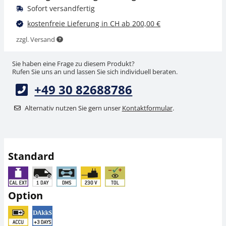
Sofort versandfertig
kostenfreie Lieferung in CH ab 200,00 €
zzgl. Versand
Sie haben eine Frage zu diesem Produkt?
Rufen Sie uns an und lassen Sie sich individuell beraten.
+49 30 82688786
Netzteil Adapter-Set
Netzteil KERN YKA-29
KERN YKA-02
Alternativ nutzen Sie gern unser
Kontaktformular
.
CHF 38,70
CHF 31,50
CHF 41,83 inkl. Mwst.
CHF 34,05 inkl. Mwst.
Standard
Option