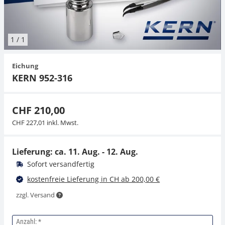
Hängewaagen
Organwaagen
Waagen inkl. Software
Zug- und Druck-Kraftmesszellen
Videomikroskope
Expertenanwendungen
Zucker
Newton-Gewichte
Schallpegelmessgerät
Sonstiges
1
/
1
Kranwaagen
Zubehör
Zugvorrichtungen
Externe Beleuchtungseinheiten
Universelle Anwendungen
Farbmessung
Eichung
Tischwaagen
Mikroskopkameras
Zubehör
KERN 952-316
Zubehör
CHF 210,00
CHF 227,01 inkl. Mwst.
Lieferung: ca.
11. Aug. - 12. Aug.
Sofort versandfertig
kostenfreie Lieferung in CH ab 200,00 €
zzgl. Versand
Anzahl: