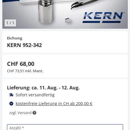
Hängewaagen
Organwaagen
Waagen inkl. Software
Zug- und Druck-Kraftmesszellen
Videomikroskope
Expertenanwendungen
Zucker
Newton-Gewichte
Schallpegelmessgerät
Sonstiges
1
/
1
Kranwaagen
Zubehör
Zugvorrichtungen
Externe Beleuchtungseinheiten
Universelle Anwendungen
Farbmessung
Eichung
Tischwaagen
Mikroskopkameras
Zubehör
KERN 952-342
Zubehör
CHF 68,00
CHF 73,51 inkl. Mwst.
Lieferung: ca.
11. Aug. - 12. Aug.
Sofort versandfertig
kostenfreie Lieferung in CH ab 200,00 €
zzgl. Versand
Anzahl: