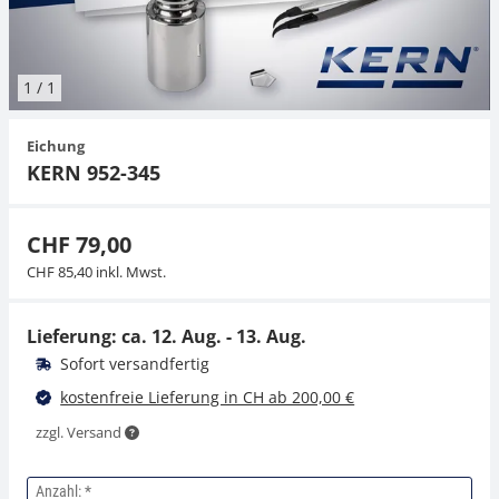
Hängewaagen
Organwaagen
Waagen inkl. Software
Zug- und Druck-Kraftmesszellen
Videomikroskope
Expertenanwendungen
Zucker
Newton-Gewichte
Schallpegelmessgerät
Sonstiges
1
/
1
Kranwaagen
Zubehör
Zugvorrichtungen
Externe Beleuchtungseinheiten
Universelle Anwendungen
Farbmessung
Eichung
Tischwaagen
Mikroskopkameras
Zubehör
KERN 952-345
Zubehör
CHF 79,00
CHF 85,40 inkl. Mwst.
Lieferung: ca.
12. Aug. - 13. Aug.
Sofort versandfertig
kostenfreie Lieferung in CH ab 200,00 €
zzgl. Versand
Anzahl: