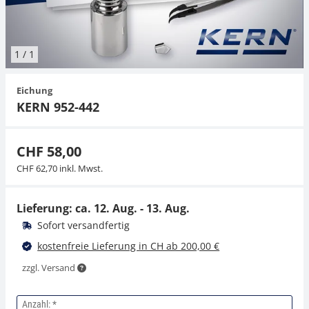
Hängewaagen
Organwaagen
Waagen inkl. Software
Zug- und Druck-Kraftmesszellen
Videomikroskope
Expertenanwendungen
Zucker
Newton-Gewichte
Schallpegelmessgerät
Sonstiges
1
/
1
Kranwaagen
Zubehör
Zugvorrichtungen
Externe Beleuchtungseinheiten
Universelle Anwendungen
Farbmessung
Eichung
Tischwaagen
Mikroskopkameras
Zubehör
KERN 952-442
Zubehör
CHF 58,00
CHF 62,70 inkl. Mwst.
Lieferung: ca.
12. Aug. - 13. Aug.
Sofort versandfertig
kostenfreie Lieferung in CH ab 200,00 €
zzgl. Versand
Anzahl: