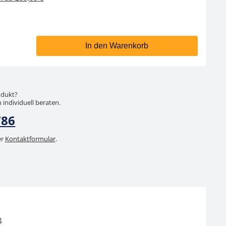
In den Warenkorb
odukt?
 individuell beraten.
786
er
Kontaktformular
.
4