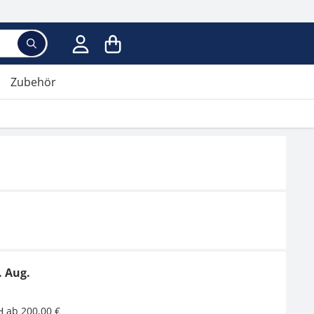
Suchbegriff eingeben, Vorschläge erscheinen wäh
Zubehör
. Aug.
H ab 200,00 €