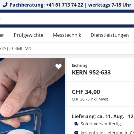
Fachberatung: +41 61 713 74 22 | werktags 7-18 Uhr
er
Prüfgewichte
Messtechnik
Dienstleistungen
kkS)
›
OIML M1
Eichung
KERN 952-633
CHF 34,00
CHF 36,75 inkl. Mwst.
Lieferung: ca.
11. Aug. - 12
Sofort versandfertig
kostenfreie Lieferung in C