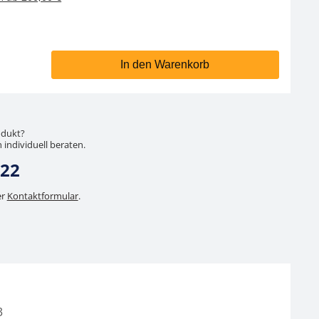
In den Warenkorb
odukt?
 individuell beraten.
 22
er
Kontaktformular
.
3